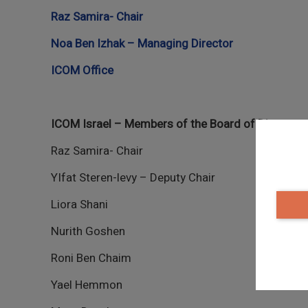
Raz Samira
- Chair
Noa Ben Izhak –
Managing Director
ICOM Office
ICOM Israel – Members of the Board of Director
Raz Samira
- Chair
YIfat Steren-levy – Deputy Chair
Liora Shani
Nurith Goshen
Roni Ben Chaim
Yael Hemmon