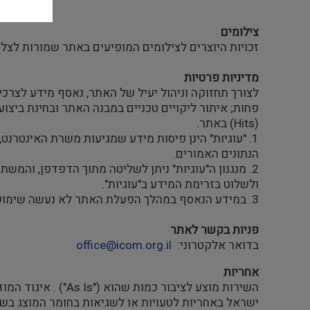
צילומים
זכויות היוצרים לצילומים המופיעים באתר שמורות לצל
מדיניות
פרטיות
לצורך תחזוקה וניהול יעיל של האתר, נאסף מידע לצר
פחות; איתור ליקויים טכניים במבנה האתר ובחינת ביצועי המערכת. איסוף זה נעשה
(Hits) באתר.
1. "עוגיות" הינן פיסות מידע שמגיעות משרת האינט
הנתונים האמורים.
2. מנגנון ה"עוגיות" ניתן לשליטה מתוך הדפדפן, והמ
ולשלוט בזרימת המידע ב"עוגיות".
3. במידע הנאסף במהלך הפעלת האתר לא נעשה שימוש, כדי לאתר את זהות המשתמשים, ו/או לכל שימוש אחר, הפוגע בצנעת הפרט, והמידע נועד למטרות שצוינו לעיל, בלבד.
פניות בקשר לאתר
בדואר אלקטרוני:
office@icom.org.il
אחריות
השירות מוצע לציבו
ישראל באחריות לטעויות או לשגיאות בחומר המוצג בשי