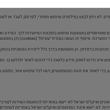
מים. לא ניתן לבצע בצילומים שימוש מסחרי, לפרסם, לעבד או לשמ
כים סטטיסטיים באמצעות שימוש בתוכנות המיועדות לכך. המידע נ
 בעזרת "עוגיות" (cookies) וכן באמצעות איסוף שוטף של הפגיעות
רנט, ונכתבות בדפדפן. הן משמשות בדרך כלל ליצירת המשכיות ב
שתמש אינו נדרש לספק מידע כלשהו כדי להכנס לאתר ולגלוש בו. ה
ר כמות שהוא ("As Is") . איגוד המוזאונים ואיקו"ם ישראל לא יישא באחריות להתאמת 
רות. לא יישא איגוד המוזאונים ואיקו"ם ישראל באחריות לשינויי