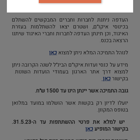
ישראל שלוש שנים רצופות זכאים להגיש בקשה
לתמיכה בהשתלמות מקצועית.
העדפה ניתנת לחברות וחברים המבקשים להשתלם
בכינוסי איקו"ם, ושטרם יצאו להשתלמות בעזרת
האיגוד, וכן תינתן העדפה לחברות וחברי האיגוד שיתנו
הרצאה בכנס.
לנוהל התמיכה המלא ניתן למצוא
כאן
מידע על כנסי ועדות איקו"ם הבינ"ל לשנה הקרובה ניתן
למצוא דרך אתר הארגון בעמודי הועדות השונות
בקישור
כאן
גובה התמיכה אשר יינתן הינו עד 1500 ש"ח.
יועלו לדיון רק בקשות אשר הושלמו במועד במלואן
בטופס המקוון.
יש למלא את פרטי ההשתתפות עד ה-31.5.23.
בקישור המופיע
כאן