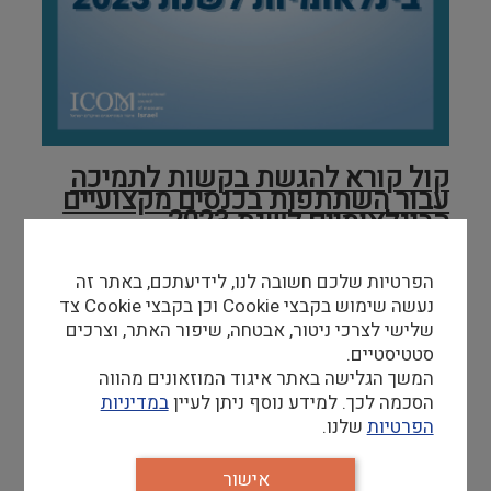
קול קורא להגשת בקשות לתמיכה
עבור השתתפות בכנסים מקצועיים
הבינלאומיים לשנת 2023
איגוד המוזאונים ואיקו"ם ישראל שמח לעדכן את
הפרטיות שלכם חשובה לנו, לידיעתכם, באתר זה
חברות וחברי האיגוד על פתיחת הרישום לבקשות
נעשה שימוש בקבצי Cookie וכן בקבצי Cookie צד
תמיכה בהשתלמות מקצועית לשנת 2023.
שלישי לצרכי ניטור, אבטחה, שיפור האתר, וצרכים
סטטיסטיים.
האיגוד מקצה לחברות וחברי האיגוד תמיכה
המשך הגלישה באתר איגוד המוזאונים מהווה
להשתתפות בכנסים מקצועיים, בתמורה לייצוג הולם
הסכמה לכך. למידע נוסף ניתן לעיין
במדיניות
של האיגוד ומטרותיו בכנסים אלו, וכן, תיעוד ודיווח
הפרטיות
שלנו.
מלא עם תום ההשתלמות.
רק חברות וחברי איגוד שהינם חברי איגוד ואיקו"ם
אישור