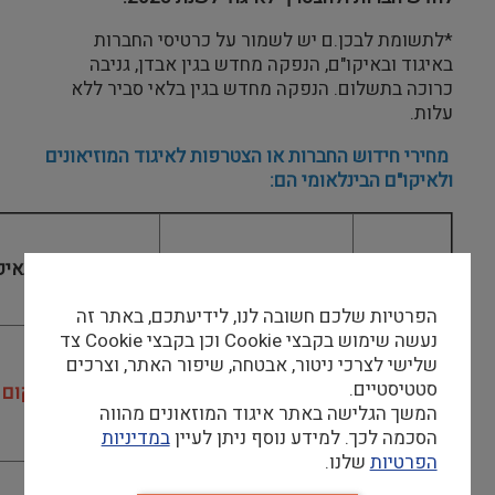
*לתשומת לבכן.ם יש לשמור על כרטיסי החברות
באיגוד ובאיקו"ם, הנפקה מחדש בגין אבדן, גניבה
כרוכה בתשלום. הנפקה מחדש בגין בלאי סביר ללא
עלות.
מחירי חידוש החברות או הצטרפות לאיגוד המוזיאונים
ולאיקו"ם הבינלאומי הם:
חברות באיגוד (מקומי)
חברות באיגוד ובאיק
הפרטיות שלכם חשובה לנו, לידיעתכם, באתר זה
נעשה שימוש בקבצי Cookie וכן בקבצי Cookie צד
שלישי לצרכי ניטור, אבטחה, שיפור האתר, וצרכים
תעריף
סטטיסטיים.
120
270 (במקום 295)
א.
המשך הגלישה באתר איגוד המוזאונים מהווה
ותיקים.ות
הסכמה לכך. למידע נוסף ניתן לעיין
במדיניות
הפרטיות
שלנו.
תעריף