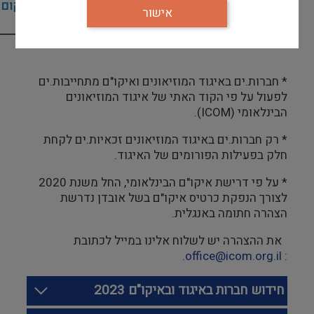
240
560 (במקום 590)
אישור
רגיל
* חברות.ים באיגוד המוזיאונים ואיקו"ם מתחייבות.ים
לפעול על פי הקוד האתי של איגוד המוזיאונים
הבינלאומי (ICOM).
* רק חברות.ים באיגוד המוזיאונים זכאיות.ים לקחת
חלק בפעילות הפורומים של האיגוד.
* על פי דרישת איקו"ם הבינלאומי, החל משנת 2020
לצורך הנפקת כרטיס איקו"ם בשל אובדן נדרשת
הצהרה חתומה באנגלית.
את ההצהרה יש לשלוח אלינו במייל לכתובת
.
office@icom.org.il
:
חידוש חברות באיגוד ובאיקו"ם 2023