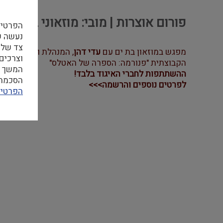
פורום אוצרות | מובי: מוזאוני בת ים | 10.03.26 | 10:00
הפרטיו
צד שלי
מפגש במוזאון בת ים עם
עדי דהן
, המנהלת והאוצרת ה
וצרכים
הקבוצתית "פנורמה: הספרה של האטלס"
המשך ה
ההשתתפות לחברי האיגוד בלבד!
הסכמה ל
לפרטים נוספים והרשמה>>>
הפרטיו