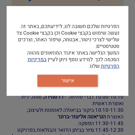
הפרטיות שלכם חשובה לנו, לידיעתכם, באתר זה
נעשה שימוש בקבצי Cookie וכן בקבצי Cookie צד
שלישי לצרכי ניטור, אבטחה, שיפור האתר, וצרכים
סטטיסטיים.
המשך הגלישה באתר איגוד המוזאונים מהווה
הסכמה לכך. למידע נוסף ניתן לעיין
במדיניות
הפרטיות
שלנו.
יום שלישי | 07.07.2026 | 09:30 פורום ותיקות וותיקי
האיגוד בבינאלה, מוז"א
אישור
09:30-10:00 התכנסות בקפה המוזאון, ניתנת הנחה
בהצגת כרטיס חברות
10:00-10:10 דברי פתיחה -
רז סמירה
, סמנכ״לית
ואוצרת ראשית
10:10-11:30 ביקור בביאנלה לאומנות ולעיצוב,
האוצרת
הנריאטה אליעזר-ברונר
11:30-11:45 הפסקה
11:45-12:30 סיור בביתן הדואר והבולאות בפרויקט