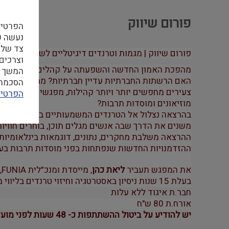
פורום שיווק
הפרטיו
צד שלי
פורום שיווק | מגמות וטרנדים דיגיטליים לשנת 2026-27 | 30.07 | יום ה’ | 10:30 | ZOOM
וצרכים
מהפכת האמון החדשה והשפעתה על קהלים, תרבות ושי
המשך ה
האם הרשתות החברתיות עדיין חברתיות? מה קורה כשה
הסכמה ל
צעירים מחפשים יותר ויותר קהילות, מפגשים פיזיים וחו
הפרטיו
מוזיאונים ומוסדות תרבות?
בהרצאה נצלול אל הטרנדים המשמעותיים ביותר של השנה
משנים את הדרך שבה אנשים מגלים תוכן, בוחרים חוויות,
ההרצאה משלבת מחקרים, נתונים, דוגמאות בינלאומיות 
ההזדמנויות החדשות שנפתחות בפני מוסדות תרבות בעידן של AI, קהילות וחיפוש אחר הד
את המפגש תעביר
ליאת כהן
,
בעלת 15 שנות ניסיון באסטרטגיה וחיזוי טרנדים בליווי מוסדות תרבות.​
חבר.ת איגוד ללא עלות
אורח.ת 80 ש"ח
יש להודיע על ביטול ההשתתפות כ- 48 שעות לפני מועד המפגש