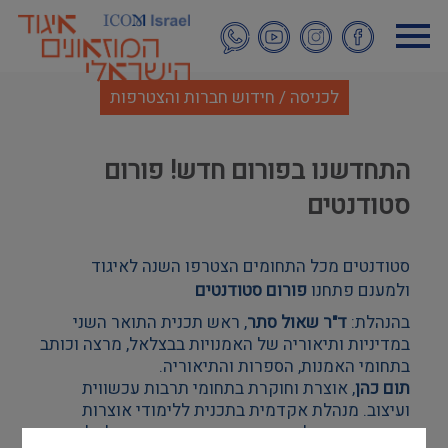
דילוג
לתוכן
העיקרי
לכניסה / חידוש חברות והצטרפות
התחדשנו בפורום חדש! פורום
סטודנטים
סטודנטים מכל התחומים הצטרפו השנה לאיגוד
ולמענם פתחנו
פורום סטודנטים
בהנהלת:
ד"ר שאול סתר
, ראש תכנית התואר השני
במדיניות ותיאוריה של האמנויות בבצלאל, מרצה וכותב
בתחומי האמנות, הספרות והתיאוריה.
תום כהן
, אוצרת וחוקרת בתחומי תרבות עכשווית
ועיצוב. מנהלת אקדמית בתכנית ללימודי אוצרות
בשנקר, מרצה לתרבות חזותית וחומרית בבצלאל