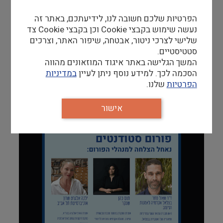
ואוצרת.
י
לנה אלגרט שרון
, אוצרת הארכיאולוגיה במוז"א, כותבת
הפרטיות שלכם חשובה לנו, לידיעתכם, באתר זה
דוקטורט בחוג לארכיאולוגיה באוניברסיטת תל אביב.
נעשה שימוש בקבצי Cookie וכן בקבצי Cookie צד
שלישי לצרכי ניטור, אבטחה, שיפור האתר, וצרכים
נאחל להם הצלחה!
סטטיסטיים.
המשך הגלישה באתר איגוד המוזאונים מהווה
סטודנטים המעוניינים לשמוע, לחוות וללמוד עוד לקחת
הסכמה לכך. למידע נוסף ניתן לעיין
במדיניות
חלק בפעילויות הפורום מוזמנים להצטרף
הפרטיות
שלנו.
לקבוצה השקטה שלנו>>>
למעוניינים לקבל עדכונים במייל>>>
אישור