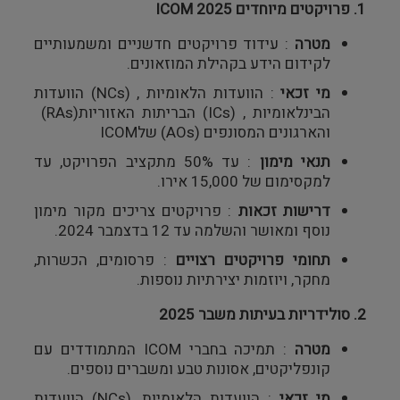
1. פרויקטים מיוחדים
ICOM 2025
מטרה
:
עידוד פרויקטים חדשניים ומשמעותיים
לקידום הידע בקהילת המוזאונים
.
מי זכאי
:
הוועדות הלאומיות
(NCs) ,
הוועדות
הבינלאומיות
(ICs) ,
הבריתות האזוריות
(RAs)
והארגונים המסונפים
(AOs)
של
ICOM
תנאי מימון
:
עד 50% מתקציב הפרויקט, עד
למקסימום של 15,000 אירו
.
דרישות זכאות
:
פרויקטים צריכים מקור מימון
נוסף ומאושר והשלמה עד 12 בדצמבר 2024
.
תחומי פרויקטים רצויים
:
פרסומים, הכשרות,
מחקר, ויוזמות יצירתיות נוספות
.
2. סולידריות בעיתות משבר 2025
מטרה
:
תמיכה בחברי
ICOM
המתמודדים עם
קונפליקטים, אסונות טבע ומשברים נוספים
.
מי זכאי
:
הוועדות הלאומיות
(NCs),
הוועדות