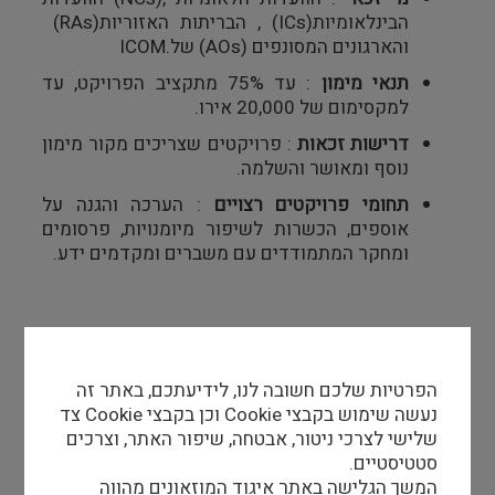
הבינלאומיות
(ICs)
,
הבריתות האזוריות
(RAs)
והארגונים המסונפים
(AOs)
של
ICOM.
תנאי מימון
:
עד 75% מתקציב הפרויקט, עד
למקסימום של 20,000 אירו
.
דרישות זכאות
:
פרויקטים שצריכים מקור מימון
נוסף ומאושר והשלמה.
תחומי פרויקטים רצויים
:
הערכה והגנה על
אוספים, הכשרות לשיפור מיומנויות, פרסומים
ומחקר המתמודדים עם משברים ומקדמים ידע
.
למידע נוסף>>
הפרטיות שלכם חשובה לנו, לידיעתכם, באתר זה
נעשה שימוש בקבצי Cookie וכן בקבצי Cookie צד
הנחיות כלליות לשני הקולות הקוראים
שלישי לצרכי ניטור, אבטחה, שיפור האתר, וצרכים
סטטיסטיים.
דגש בהגשה
:
רלוונטיות לתוכנית האסטרטגית
המשך הגלישה באתר איגוד המוזאונים מהווה
של
ICOM,
מטרות ברורות, שיתופי פעולה,