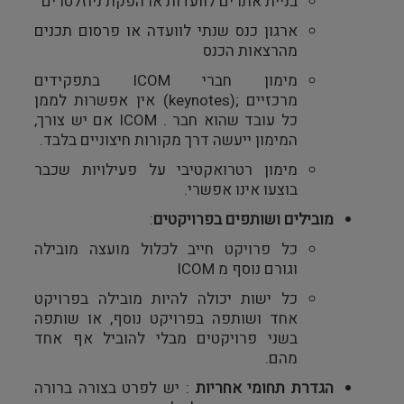
בניית אתרים לוועדות או הפקת ניוזלטרים
ארגון כנס שנתי לוועדה או פרסום תכנים
מהרצאות הכנס
מימון חברי
ICOM
בתפקידים
מרכזיים
(keynotes);
אין אפשרות לממן
כל עובד שהוא חבר
ICOM .
אם יש צורך,
המימון ייעשה דרך מקורות חיצוניים בלבד
.
מימון רטרואקטיבי על פעילויות שכבר
בוצעו אינו אפשרי
.
מובילים ושותפים בפרויקטים
:
כל פרויקט חייב לכלול מועצה מובילה
וגורם נוסף מ
ICOM
כל ישות יכולה להיות מובילה בפרויקט
אחד ושותפה בפרויקט נוסף, או שותפה
בשני פרויקטים מבלי להוביל אף אחד
מהם
.
הגדרת תחומי אחריות
:
יש לפרט בצורה ברורה