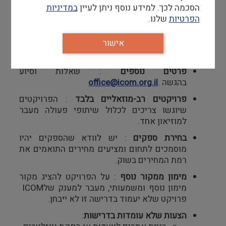
הסכמה לכך. למידע נוסף ניתן לעיין
במדיניות
חדשנות וקיימות
.
הפרטיות
שלנו.
מועד אחרון להגשה
12
בדצמבר 2024 עד
השעה 23:59 זמן צרפת
אישור
תוצאות ההגשה
:
יפורסמו בפברואר 2025
.
פרטים נוספים
:
שאלות וסיוע
בהגשה
.
office@icom.org.il
פרויקטים רב-מוזאליים בלבד
:
הפרויקטים
שיוגשו צריכים לכלול שיתופי פעולה מעבר
למוזיאון אחד
.
בחירת ספקים
:
יש לוודא שהספקים יהיו
מוסמכים לתחום ומציעים מחירים התואמים את
רמת המחירים בשוק
.
מימון ממקור נוסף
:
על הפרויקט להציג מקור
מימון נוסף ומשמעותי, מעבר למענק של
ICOM
פרויקט שלא יעמוד בדרישה זו לא ייבחן
.
הצעות שלא עומדות בדרישות
: