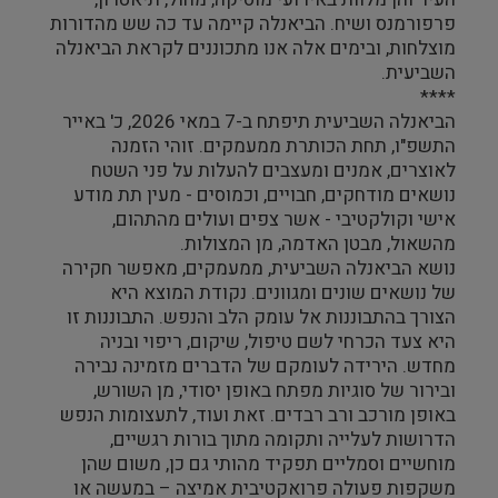
פרפורמנס ושיח. הביאנלה קיימה עד כה שש מהדורות
מוצלחות, ובימים אלה אנו מתכוננים לקראת הביאנלה
השביעית.
****
הביאנלה השביעית תיפתח ב-7 במאי 2026, כ' באייר
התשפ"ו, תחת הכותרת ממעמקים. זוהי הזמנה
לאוצרים, אמנים ומעצבים להעלות על פני השטח
נושאים מודחקים, חבויים, וכמוסים - מעין תת מודע
אישי וקולקטיבי - אשר צפים ועולים מהתהום,
מהשאול, מבטן האדמה, מן המצולות.
נושא הביאנלה השביעית, ממעמקים, מאפשר חקירה
של נושאים שונים ומגוונים. נקודת המוצא היא
הצורך בהתבוננות אל עומק הלב והנפש. התבוננות זו
היא צעד הכרחי לשם טיפול, שיקום, ריפוי ובניה
מחדש. הירידה לעומקם של הדברים מזמינה נבירה
ובירור של סוגיות מפתח באופן יסודי, מן השורש,
באופן מורכב ורב רבדים. זאת ועוד, לתעצומות הנפש
הדרושות לעלייה ותקומה מתוך בורות רגשיים,
מוחשיים וסמליים תפקיד מהותי גם כן, משום שהן
משקפות פעולה פרואקטיבית אמיצה – במעשה או