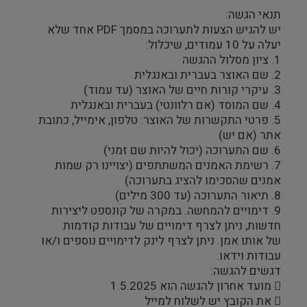
תנאי הגשה:
יש להגיש הצעות לתערוכה במסמך PDF אחד שלא
יעלה על 10 עמודים, שיכלול:
1. ציון מסלול ההגשה
2. שם האוצר בעברית ובאנגלית
3. עיקרי קורות חיים של האוצר (עד עמוד)
4. שם המוסד (אם רלוונטי) בעברית ובאנגלית
5. פרטי התקשרות של האוצר: טלפון, אימייל, כתובת
אתר (אם יש)
6. שם התערוכה (יכול להיות שם זמני)
7. רשימת האמנים המשתתפים (יצויינו רק שמות
אמנים שהסכימו להציג בתערוכה)
8. תיאור התערוכה (עד 300 מילים)
9. דימויים להמחשה. במקרה של קונספט ליצירות
חדשות, ניתן לצרף דימויים של עבודות קודמות
של אותו אמן. ניתן לצרף לינק לדימויים נוספים ו/או
עבודות וידאו.
דגשים להגשה:
 מועד אחרון להגשה הוא 1.5.2025
 את הקובץ יש לשלוח למייל