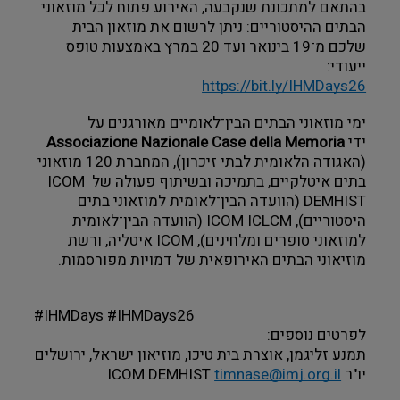
בהתאם למתכונת שנקבעה, האירוע פתוח לכל מוזאוני 
הבתים ההיסטוריים: ניתן לרשום את מוזאון הבית 
שלכם מ־19 בינואר ועד 20 במרץ באמצעות טופס 
ייעודי:
https://bit.ly/IHMDays26
ימי מוזאוני הבתים הבין־לאומיים מאורגנים על 
ידי 
Associazione Nazionale Case della Memoria
(האגודה הלאומית לבתי זיכרון), המחברת 120 מוזאוני 
בתים איטלקיים, בתמיכה ובשיתוף פעולה של ICOM 
DEMHIST (הוועדה הבין־לאומית למוזאוני בתים 
היסטוריים), ICOM ICLCM (הוועדה הבין־לאומית 
למוזאוני סופרים ומלחינים), ICOM איטליה, ורשת 
מוזיאוני הבתים האירופאית של דמויות מפורסמות.
#IHMDays #IHMDays26
לפרטים נוספים: 
תמנע זליגמן, אוצרת בית טיכו, מוזיאון ישראל, ירושלים
יו"ר ICOM DEMHIST 
timnase@imj.org.il