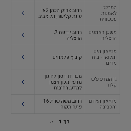
המרכז
רחוב צדוק הכהן 2א'
לאמנות
פינת קלישר, תל אביב
עכשווית
משכן האמנים
רחוב יודפת 7,
הרצליה
הרצליה
מוזיאון הים
ומלואו - בית
קיבוץ פלמחים
מרים
מכון דוידסון לחינוך
גן המדע ע'ש
מדעי, מכון ויצמן
קלור
למדע, רחובות
מוזיאון האדם
רחוב משה שרת 16,
והסביבה
פתח תקוה
דף 1
››
הדף
הבא
דפדוף