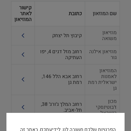
קישור
שם המוזאון
כתובת
לאתר
המוזיאון
מוזיאון
קיבוץ תל יצחק
משואה
מוזיאון אילנה
רחוב מזל דגים 4, יפו
גור
העתיקה
המוזיאון
לאמנות
רחוב אבא הלל 146,
ישראלית רמת
רמת גן
גן
מכון
רחוב המלך ג'ורג' 38,
ז'בוטינסקי
תל-אביב.
בישראל
מוזיאון מגזין
רחוב עולי ציון 34, תל
הפרטיות שלכם חשובה לנו, לידיעתכם, באתר זה