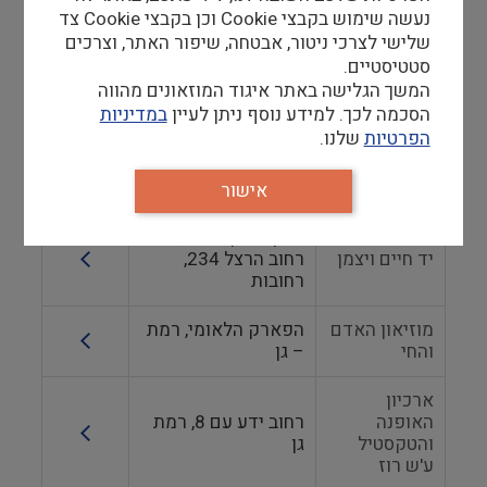
3 יפו
אביב – יפו
נעשה שימוש בקבצי Cookie וכן בקבצי Cookie צד
שלישי לצרכי ניטור, אבטחה, שיפור האתר, וצרכים
מוזיאון בת-ים
סטטיסטיים.
לאמנות
סטרומה 6, בת ים
המשך הגלישה באתר איגוד המוזאונים מהווה
עכשווית
הסכמה לכך. למידע נוסף ניתן לעיין
במדיניות
הפרטיות
שלנו.
מוזיאון
רחוב רוטשילד,
המושבה
מזכרת בתיה
מזכרת בתיה
אישור
מכון ויצמן למדע,
יד חיים ויצמן
רחוב הרצל 234,
רחובות
מוזיאון האדם
הפארק הלאומי, רמת
והחי
– גן
ארכיון
האופנה
רחוב ידע עם 8, רמת
והטקסטיל
גן
ע'ש רוז