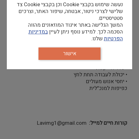
נעשה שימוש בקבצי Cookie וכן בקבצי Cookie צד
• עבודה מול ספקים
שלישי לצרכי ניטור, אבטחה, שיפור האתר, וצרכים
• ריכוז, טיפול וליווי פרויקטים, מכרזים ותמיכות
סטטיסטיים.
• ריכוז ובצוע דוחות והגשות מול משרדי ממשלה
המשך הגלישה באתר איגוד המוזאונים מהווה
ועירייה
הסכמה לכך. למידע נוסף ניתן לעיין
במדיניות
כישורים:
הפרטיות
שלנו.
• שליטה מצוינת בסביבת אופיס
• שליטה מלאה באקסל
אישור
• יכולת ניסוח גבוהה ועצמאית
• אנגלית ברמה טובה
• סדר ודייקנות
• יכולת לעבודה תחת לחץ
• יחסי אנוש מעולים
כפיפות למנכ״לית
קורות חיים למייל
Lavimg1@gmail.com