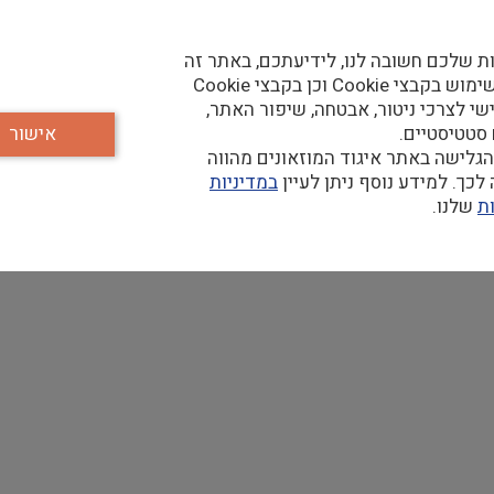
 בית טרזין עובד.ת לפרויקט חדש - בארכיון
ת שלכם חשובה לנו, לידיעתכם, באתר זה
נעשה שימוש בקבצי Cookie וכן בקבצי Cookie
שי לצרכי ניטור, אבטחה, שיפור האתר,
 סטטיסטיים.
אישור
גלישה באתר איגוד המוזאונים מהווה
כך. למידע נוסף ניתן לעיין
במדיניות
ת
שלנו.