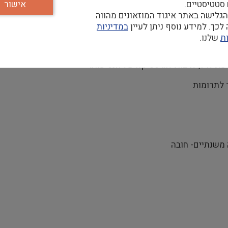
 סטטיסטיים.
אישור
 תורמים בארץ ובחו"ל
גלישה באתר איגוד המוזאונים מהווה
קופתיים, דוחות הערכה, עדכון אתר האינטרנט באנגלית, הוצאת ניו
כך. למידע נוסף ניתן לעיין
במדיניות
ת
שלנו.
שאבים
עת לו"ז, לרבות לוגיסטיקה של הנסיעות.
 לתרומות
משנתיים- חובה