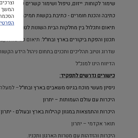
וצרכים
שימור לקוחות:
ייזום, טיפול ושימור קשרים קבועים מול
המשך ה
כתיבה והכנת חומרים - כתיבת בקשות תמיכה, דיווחים ת
הסכמה ל
הפרטיו
תיאום ותכלול בין מחלקות הבית השונות לטובת גיוס מ
תכנון והפקת ביקורים בארץ ובחו"ל
: תיאום פגישות וקבי
שדרוג וטיוב תהליכים ותכנים בתחום ניהול הידע הקשור
הדיווח הינו למנכ"ל
כישורים נדרשים לתפקיד
:
ניסיון מעשי מוכח בגיוס משאבים בארץ ובחו"ל
– למעלה 
היכרות עם עולם העמותות – יתרון
היכרות והתמצאות במגוון קהילות בארץ ובעולם - יתרון
תואר אקדמי – יתרון
היכרות והזדהות עם מטרות הארגון ותכניו.