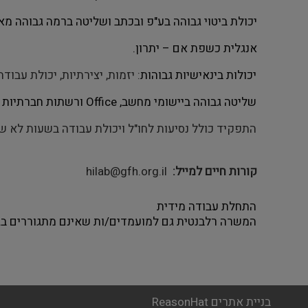
יכולת ביטוי גבוהה בע"פ ובכתב ושליטה ברמה גבוהה מאו
אנגלית כשפת אם – יתרון.
יכולות בינאישיות גבוהות
: יזמות, יצירתיות, יכולת עבוד
שליטה גבוהה ביישומי מחשב,
Office
ורשתות חברתיות
התפקיד כולל נסיעות לחו"ל ויכולת עבודה בשעות לא ש
קורות חיים למייל
hilab@gfh.org.il
התחלת עבודה מידית
המשרה רלבנטית גם למועמדים/ות שאינם מתגוררים בג
בניית אתרים ReasonHat