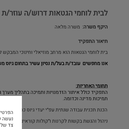
לבית לוחמי הגטאות דרוש/ה עוזר/ת 
היקף משרה
משרה מלאה
תיאור התפקיד
בית לוחמי הגטאות הוא מרחב מוזיאלי וחינוכי המבקש ל
אנו מחפשים עובד/ת בעל/ת נסיון עשיר בתחום גיוס מש
תחומי האחריות:
התפקיד כולל איתור הזדמנויות ותמיכה בתהליך מערך גי
תמיכות מדינה וכדומה
.
הכנת תכנית עבודה שנתית עפ"י יעדי גיוס כספים ואחרי
הפרטיו
ניהול והגשת בקשות לקרנות ו"קולות קוראים" בארץ ובחו
צד שלי