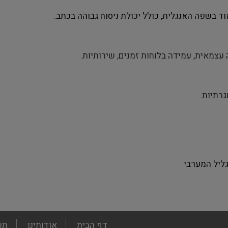
ד בשפה האנגלית, כולל יכולת ניסוח גבוהה בכתב.
ה עצמאית, עמידה בלוחות זמנים, שירותיות.
גרתיות.
ליל המערבי
footer
דף הבית
אודותינו
תע