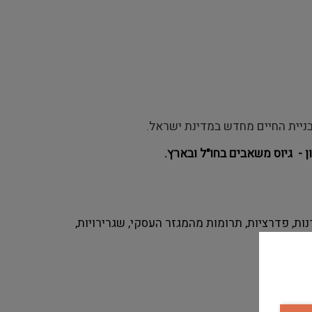
בניית החיים מחדש במדינת ישראל.
 - גיוס משאבים בחו"ל ובארץ
.
ות, פדרציות, תרומות מהמגזר העסקי, שגרירויות,