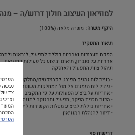
למוזיאון העיצוב חולון דרוש/ה – מנ
היקף משרה
משרה מלאה (100%)
תיאור התפקיד
הפקת תערוכות ואחריות כוללת לתפעול, לנראות ולתחזו
אחריות על סנכרון, תיאום וביצוע כל פעולות המוזיאון
וניהול צוות התפעול והאחזקה
הפרטיו
• בניית לוח זמנים מפורט לפרויקטים/מחלקות, בהמשך
• ניהול לוח הזמנים אל מול המחלקות השונות וסנכרון בינ
צד שלי
• אחריות על ביצוע הפעולות על פי התקציב המאושר וב
וצרכים
• הכנת תכנית הפקה, תפעול ותחזוקה למוזיאון, הקצאת 
המשך ה
• אחריות כוללת לביצוע מטלות הקשורות לתערוכות במוז
הסכמה ל
• דיווח להנהלת המוזיאון
הפרטיו
דרישות סף