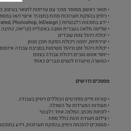
• תואר ראשון ממוסד מוכר עם עדיפות לתואר בעיצוב ו
• ניסיון בהפקת תערוכות מוכח בתצהיר אישי ו/או במסמ
• ידע בתוכנות רלבנטיות ( illustrated, Photoshop, InDesign ) ואופיס, מוכח בתצהיר אישי ו/או במסמכים
• שליטה מלאה בעברית וטובה באנגלית (קריאה, כתיבה וד
• יכולת ניהול צוות עובדים
• יצירתיות, יוזמה ויכולת הפקת תוכן מגוון
• יכולת ניהול זמן וניהול משימות בסביבת עבודה אינטנס
• יחסי אנוש טובים ויכולת עבודה בצוות
• המשרה מיועדת לנשים וגברים כאחד
מסמכים נדרשים
• קורות חיים מפורטים הכוללים ניסיון בעבודה.
• תעודות המעידות על השכלה.
• לפחות מכתב המלצה אחד רלבנטי.
• צילום תעודת זהות כולל ספח.
• מסמכים להוכחת ניסיון בהפקת תערוכות, וידע בתוכנות