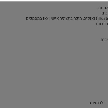
אמנות
כים
יבור).
יבית
 רלבנטיות.