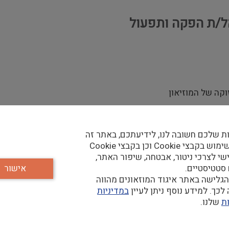
הל/ת הפקה ותפעול
קה של המוזיאון
ת שלכם חשובה לנו, לידיעתכם, באתר זה
 לתוכנית עבודה ותערוכות מאושרת בהתאם לתוכנית העבודה השנת
נעשה שימוש בקבצי Cookie וכן בקבצי Cookie
יהן
שי לצרכי ניטור, אבטחה, שיפור האתר,
ניהול ופיקוח תקציבי של האוצרת הראשית של המוזיאון
 סטטיסטיים.
אישור
משאבים, לוחות זמנים, תקציב ואישורים
גלישה באתר איגוד המוזאונים מהווה
יאון
כך. למידע נוסף ניתן לעיין
במדיניות
ת
שלנו.