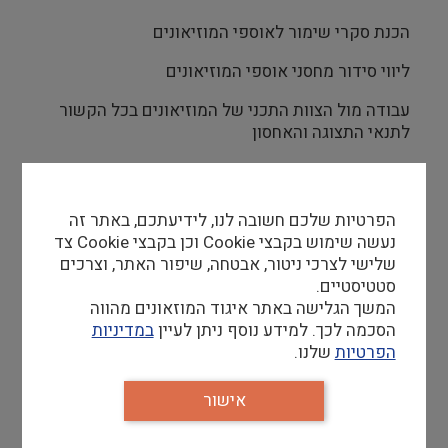
הכנת סקרי שימור לאוספי המוזיאונים
ליווי סידור מחסני אוספי המוזיאונים
עבודה מול הצוות התכני של המוזיאונים בכל הקשור
לתנאי התצוגה והאחסון
למוזיאון יש צוות האמון על טיפול באוספים וקבלת
הפרטיות שלכם חשובה לנו, לידיעתכם, באתר זה
תערוכות. במשרה הזו יש דגש על שימור בפועל
נעשה שימוש בקבצי Cookie וכן בקבצי Cookie צד
במוצגים במעבדות השימור החדשות של המוזיאונים.
שלישי לצרכי ניטור, אבטחה, שיפור האתר, וצרכים
סטטיסטיים.
המשך הגלישה באתר איגוד המוזאונים מהווה
דרישות סף
הסכמה לכך. למידע נוסף ניתן לעיין
במדיניות
הפרטיות
שלנו.
תואר אקדמי בשימור, עם תקופת התמחות של שנתיים
נסיון מעשי, עדיפות לנסיון מוזיאלי
אישור
ידע בשימור וסידור אוספים מגוונים