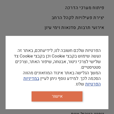
פיתוח מערכי הדרכה
יצירת פעילויות לקהל הרחב
אירועי תרבות, סדנאות וימי עיון
הכשרה ופיתוח צוות
ניהול ושיבוץ הדרכות שוטפות
הפרטיות שלכם חשובה לנו, לידיעתכם, באתר זה
נעשה שימוש בקבצי Cookie וכן בקבצי Cookie צד
ניהול קשר שוטף עם משרד החינוך
שלישי לצרכי ניטור, אבטחה, שיפור האתר, וצרכים
סטטיסטיים.
עבודה שיווקית מול מוסדות חינוך
המשך הגלישה באתר איגוד המוזאונים מהווה
הסכמה לכך. למידע נוסף ניתן לעיין
במדיניות
הפרטיות
שלנו.
דרישות סף
אז אם יש לך
אישור
תואר בחינוך/מדעי החיים -
חובה