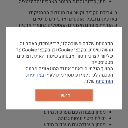
מיון, סידור והכנת החומר הארכיוני לדיגיטציה
ב. עריכת סקרים וקשר עם מוסדות המחזיקים
בארכיונים ובעלי אוספים וארכיונים פרטיים
ג. הנחיית צוותים חיצוניים המטפלים בחומרי ארכיון
בתחום האדריכלות
ד. עמידה ביעדים כמותיים ולוחות זמנים ודיווח לראש
הפרטיות שלכם חשובה לנו, לידיעתכם, באתר זה
הצוות
נעשה שימוש בקבצי Cookie וכן בקבצי Cookie צד
שלישי לצרכי ניטור, אבטחה, שיפור האתר, וצרכים
סטטיסטיים.
דרישות סף
המשך הגלישה באתר איגוד המוזאונים מהווה
תואר אקדמי באדריכלות (ניסיון רלוונטי אחר
הסכמה לכך. למידע נוסף ניתן לעיין
במדיניות
יישקל לגופו של עניין)
הפרטיות
שלנו.
הכשרה וניסיון בעבודה בארכיון
שליטה מלאה בעברית ובאנגלית, שפות נוספות –
אישור
יתרון
יכולת ביטוי וניסוח גבוהה
ניסיון בעבודה עם מערכות מידע
יכולת ביטוי וניסוח גבוהה
ניסיון בעבודה עם מערכות מידע