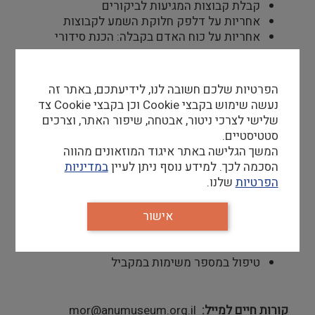
קבלת קבוצות המגיעות לביקורים
אחריות על דלפק חלוקת השמע לקבוצות
אחריות על כוח האדם בקבלה: הכנת סידורי
עבודה ושיבוץ, הכשרת עובדים חדשים
השתתפות בישיבות צוות, היערכות לימי שיא
כוללת משמרות עבודה בימי ו' לסירוגין
הפרטיות שלכם חשובה לנו, לידיעתכם, באתר זה
נעשה שימוש בקבצי Cookie וכן בקבצי Cookie צד
שלישי לצרכי ניטור, אבטחה, שיפור האתר, וצרכים
סטטיסטיים.
המשך הגלישה באתר איגוד המוזאונים מהווה
דרישות סף
הסכמה לכך. למידע נוסף ניתן לעיין
במדיניות
הפרטיות
שלנו.
ניסיון בעבודה ובניהול קופות
יכולת ניהול והנעת עובדות/ים
אישור
יחסי אנוש טובים, תודעת שירות גבוהה
שליטה ביישומי המחשב ותוכנת האופיס
עברית ואנגלית ברמת שפת אם
טיפול במספר משימות במקביל
קורות חיים למייל
mor@anumuseum.org.il