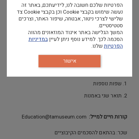
דרישות סף
הפרטיות שלכם חשובה לנו, לידיעתכם, באתר זה
נעשה שימוש בקבצי Cookie וכן בקבצי Cookie צד
השכלה אקדמית בתחום האמנות – חובה .
שלישי לצרכי ניטור, אבטחה, שיפור האתר, וצרכים
תואר בחינוך/ תעודת הוראה
סטטיסטיים.
ניסיון קודם בהדרכה
המשך הגלישה באתר איגוד המוזאונים מהווה
יכולת בעמידה מול קהל וכושר ביטוי בעל פה
גבוה
הסכמה לכך. למידע נוסף ניתן לעיין
במדיניות
יצירתיות ויכולת עבודה תחת לחץ
הפרטיות
שלנו.
משרה חלקית – פרטים יימסרו בראיון.
אישור
יתרון
1. שפות נוספות
2. תואר שני באמנות
קורות חיים למייל
Education@tamuseum.com
שכר: בהתאם להסכמים הקיבוציים