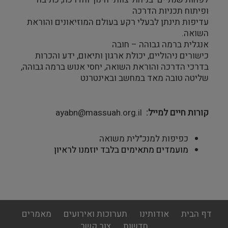
ופיתוח תכניות הדרכה
עדיפות תינתן לבעלי רקע בעולם המוזיאונים והוראת 
השואה.
אנגלית ברמה גבוהה – חובה
כישורים ניהוליים, יכולת ארגון ותיאום, ידע והכרות 
בדרכי הדרכה והוראת השואה, יחסי אנוש ברמה גבוהה, 
שליטה טובה מאד במחשב ובאינטרנט
קורות חיים למייל
ayabn@massuah.org.il
כפיפות למנכ"לית משואה
מועמדים מתאימים בלבד יוזמנו לראיון
footer
דף הבית
אודותינו
תערוכות ואירועים
מאמרים
menu
חדשות
צור קשר