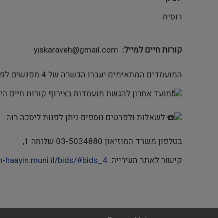
רוסית
קורות חיים למייל
yiskaraveh@gmail.com
המועמדים המתאימים יעברו הכשרה של 4 מפגשים לפחות.
מועד אחרון להגשת מועמדות בצירוף קורות חיים הינו עד יום חמישי 28 בספ
לשאלות ולפרטים נוספים ניתן לפנות ליסכה רוה
בטלפון משרד המוזיאון 03-5034880 שלוחה 1,
קישור לאתר העירייה:
h-haayin.muni.il/bids/#bids_4