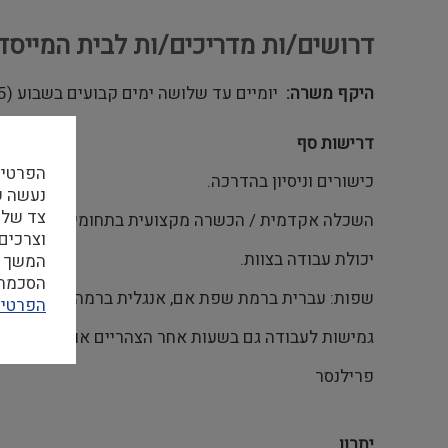
דרושים/ות מדריכים/ות לבית המייסדי
היקף משרה
יומיים עד שלושה ימים קבועים בשבוע (15 שעות שבועיות לפחות)
דרישות סף
הפרטיו
כישורים וניסיון בהדרכה.
צד שלי
השכלה אקדמית / הכשרה מקצועית בתחומים: היסטוריה ש
וצרכים
יכולת עבודה בצוות.
המשך ה
הסכמה ל
שפות: עברית ברמת שפת אם, אנגלית ברמה טובה.
הפרטיו
גמישות לעבודה גם בשעות אחר הצהריים או הערב.
פרילנסר
יתרון