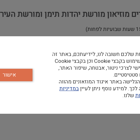
ם מוזיאון מורשת יהדות תימן ומורשת העיר 
ת שלכם חשובה לנו, לידיעתכם, באתר זה
נעשה שימוש בקבצי Cookie וכן בקבצי Cookie
שי לצרכי ניטור, אבטחה, שיפור האתר,
ל עם ישראל, לימודי ארץ ישראל, תרבויות, תיירות.
 סטטיסטיים.
אישור
גלישה באתר איגוד המוזאונים מהווה
כך. למידע נוסף ניתן לעיין
במדיניות
ת
שלנו.