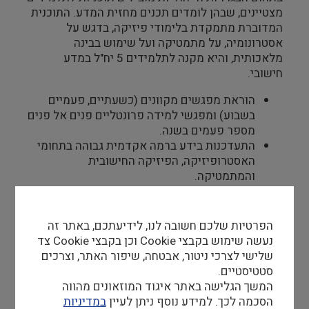
מצטיינים, שבהן לומדים תכנים מחזית המדע. התוכנית
המדוברת מתמקדת בלימודי פיזיקה, בדגש על
אסטרונומיה, על מתמטיקה ועל שימוש בבינה
מלאכותית, והיא מקנה לתלמידים 5 יח"ל במדע
חישובי.
הוראת מפגשים מקוונים (כשעתיים, פעמיים
בשבוע) ומפגשי למידה פרונטליים פנים אל פנים
מספר פעמים בשנה.
התעדכנות בידע ברמה אקדמית גבוהה בתחומי
האסטרופיזיקה, הפיזיקה החישובית
והמתמטיקה.
אפיון, פיתוח והתאמה של תוכן חינוכי מגוון
בתחום האסטרופיזיקה, והנגשתו.
שילוב טכנולוגיות חינוכיות חדשניות וכלים
הפרטיות שלכם חשובה לנו, לידיעתכם, באתר זה
דיגיטליים בתהליך הלמידה.
נעשה שימוש בקבצי Cookie וכן בקבצי Cookie צד
הנחיית פרויקטים של תלמידי הכיתה; קשר אישי
שלישי לצרכי ניטור, אבטחה, שיפור האתר, וצרכים
שוטף עימם ועם אנשי החינוך הרלוונטיים.
סטטיסטיים.
המשך הגלישה באתר איגוד המוזאונים מהווה
הסכמה לכך. למידע נוסף ניתן לעיין
במדיניות