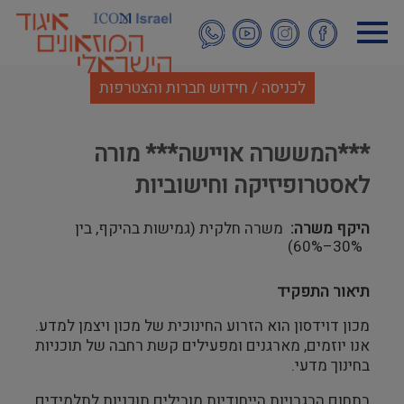
דילוג
לתוכן
העיקרי
לכניסה / חידוש חברות והצטרפות
***המששרה אויישה*** מורה
לאסטרופיזיקה וחישוביות
היקף משרה
משרה חלקית (גמישות בהיקף, בין
30%–60%)
תיאור התפקיד
מכון דוידסון הוא הזרוע החינוכית של מכון ויצמן למדע.
אנו יוזמים, מארגנים ומפעילים קשת רחבה של תוכניות
בחינוך מדעי.
בתחום הבגרויות הייחודיות מובילים תוכניות לתלמידים