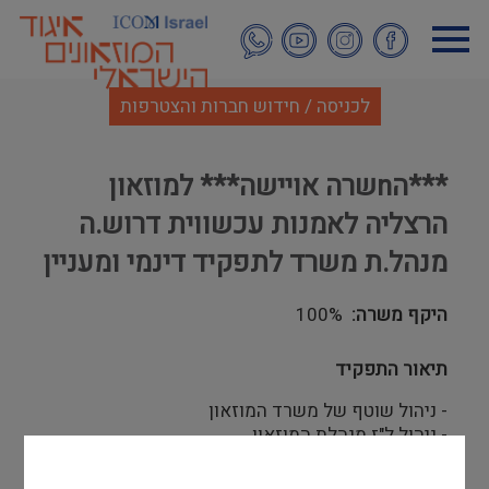
דילוג
לתוכן
העיקרי
לכניסה / חידוש חברות והצטרפות
***הnשרה אויישה*** למוזאון
הרצליה לאמנות עכשווית דרוש.ה
מנהל.ת משרד לתפקיד דינמי ומעניין
היקף משרה
100%
תיאור התפקיד
- ניהול שוטף של משרד המוזאון
- ניהול ל"ז מנהלת המוזאון
- אירוח וקבלת אורחים
- אחריות על הצוות התפעולי