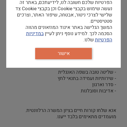
הפרטיות שלכם חשובה לנו, לידיעתכם, באתר זה
- תמיכה באדמיניסטרציה של צוות המוזאון
נעשה שימוש בקבצי Cookie וכן בקבצי Cookie צד
- התנהלות מול ספקים
שלישי לצרכי ניטור, אבטחה, שיפור האתר, וצרכים
סטטיסטיים.
המשך הגלישה באתר איגוד המוזאונים מהווה
דרישות סף
הסכמה לכך. למידע נוסף ניתן לעיין
במדיניות
הפרטיות
שלנו.
- תואר אקדמי, עדיפות למדעי הרוח
- ניסיון קודם בתפקיד אדמיניסטרטיבי - חובה
אישור
- יחסי אנוש מעולים ויכולת התנהלות עצמאית בסביבה
דינמית
- שליטה מלאה ביישומי Office - חובה
- שליטה טובה בשפה האנגלית
- שירותיות ועמידה בתנאי לחץ
- סדר וארגון
- אדיבות וסובלנות
אנא שלחו קורות חיים בציון המשרה הרלוונטית.
מועמדים מתאימים בלבד ייענו.