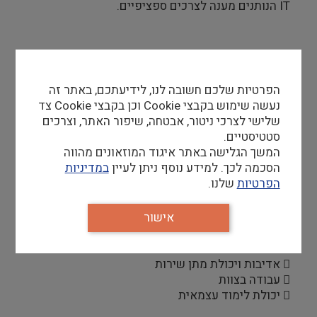
IT הנותנים מענה לצרכים ספציפיים.
דרישות סף
דרישות התפקיד:
הפרטיות שלכם חשובה לנו, לידיעתכם, באתר זה
 תואר מתחום מדעי המחשב או השכלה טכנולוגית
נעשה שימוש בקבצי Cookie וכן בקבצי Cookie צד
רלוונטית/בוגר קורס טכנולוגי
שלישי לצרכי ניטור, אבטחה, שיפור האתר, וצרכים
 ידע בחומרה, תוכנה, שירות
סטטיסטיים.
 בעל\ת ידע ב:מערכות הפעלה Windows, טיפול
המשך הגלישה באתר איגוד המוזאונים מהווה
בציוד חומרה, איתור ותיקון תקלות של ציוד היקפי (
הסכמה לכך. למידע נוסף ניתן לעיין
במדיניות
מדפסות, סורקים, מקרנים ), תמיכה בתוכנות אופיס,
הפרטיות
שלנו.
הבנה בסיסית של רשתות תקשורת- חובה. יתרון לבעלי
ניסיון.
אישור
 אנגלית ברמה טובה
 אדיבות ויכולת מתן שירות
 עבודה בצוות
 יכולת לימוד עצמאית