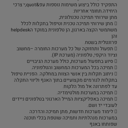
התפקיד כולל ביצוע משימות נוספות עפ&quot;י צרכי
היחידה.תחומי אחריות:
מתן שירותי תמיכה טכנולוגית;
 מתן שירותי תמיכה טכנית וטיפול בתקלות לכלל
משתמשי הקצה בארגון, הן טלפונית במוקד הhelpdesk
והן
פרונטלית בשטח.
 תפעול ותחזוקה של כל מערכות החומרה –מחשוב
וציוד היקפי, טלפוניה (מערכת IP).
 סיוע בתפעול מערכות, כולל מערכת הגיבויים
 תמיכה בכל המערכות המחשוב והטלפוניה.
 ניתוב תקלות בין אנשי הצוות במחלקה. הפניית טיפול
בתקלות לגורמים מקצועיים בתוך האגף וליווי התקלה
עד לפתרונה אל מול הלקוח.
 תמיכה במערכות מולטימדיה.
 תמיכה באפליקציות המייל הארגוני בטלפונים ניידים
לעובדי יד ושם.
 לימוד מערכות חדשות, מתן תמיכה והדרכה
במערכות מנהלתיות ותמיכה שוטפת בכלי תוכנה
שפותחו באגף