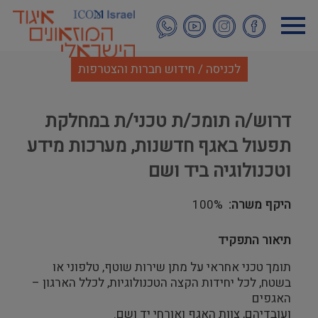
דילוג
לתוכן
העיקרי
לכניסה / חידוש חברות והצטרפות
דרוש/ה תומכ/ת טכני/ת במחלקת
תפעול באגף חדשנות, מערכות מידע
וטכנולוגיה ביד ושם
היקף משרה
100%
תיאור התפקיד
תומך טכני אחראי על מתן שירות שוטף, טלפוני או
בשטח, לכל יחידות הקצה הטכנולוגיות, לכלל הארגון –
האגפים
ועובדיהם, צוות האגף ואורחי יד ושם.