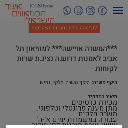
דילוג
לתוכן
העיקרי
לכניסה / חידוש חברות והצטרפות
***המשרה אויישה*** למוזיאון תל
אביב לאמנות דרוש.ה נציג.ת שרות
לקוחות
היקף משרה
היקף משרה: חלקי , גמיש
תיאור התפקיד
מכירת כרטיסים
מתן מענה פרונטלי וטלפוני.
משרה חלקית
עבודה במשמרות ימים א'-ה'
שישי, שבת תורנות לפי סידור