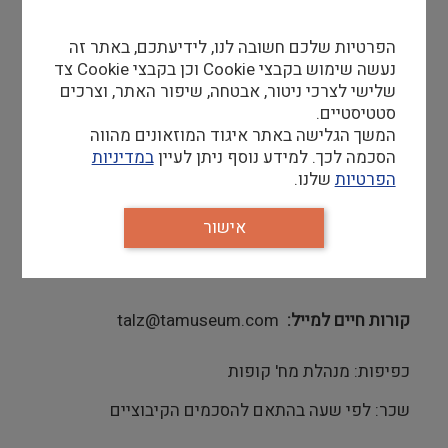
עבודה.
הפרטיות שלכם חשובה לנו, לידיעתכם, באתר זה
נעשה שימוש בקבצי Cookie וכן בקבצי Cookie צד
דרישות סף
שלישי לצרכי ניטור, אבטחה, שיפור האתר, וצרכים
תודעת שרות גבוהה.
סטטיסטיים.
יחסי אנוש טובים מאוד.
המשך הגלישה באתר איגוד המוזאונים מהווה
נכונות לעבוד בשישי שבת בהתאם לסידור עבודה
הסכמה לכך. למידע נוסף ניתן לעיין
במדיניות
הפרטיות
שלנו.
יתרון
אישור
תינתן עדיפות למועמדים בעלי מוגבלויות
קורות חיים למייל
talz@tamuseum.com
כפיפות: מנהלת מח' קופות
שכר: לפי שעה בהתאם להסכמים הקיבוציים