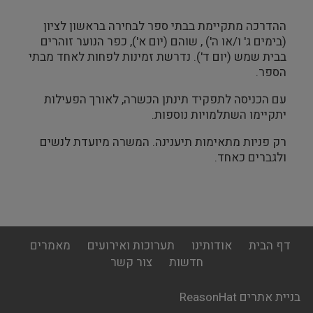
ההדרכה מתקיימת בבתי ספר לבחירה בראשון לציון
(בימים ג' ו/או ה') , שוהם (יום א'), כפר הנוער זוהרים
בבית שמש (יום ד'). נדרשת זמינות לפחות לאחד מבתי
הספר.
עם הכניסה לתפקיד תינתן הכשרה, לאורך הפעילות
יתקיימו השתלמויות נוספות.
רק פניות מתאימות תיענינה. המשרה מיועדת לנשים
ולגברים כאחד.
footer
דף הבית
אודותינו
תערוכות ואירועים
מאמרים
menu
חדשות
צור קשר
בניית אתרים ReasonHat