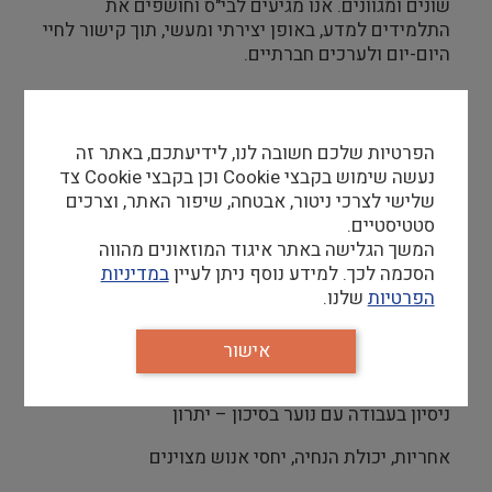
שונים ומגוונים. אנו מגיעים לבי"ס וחושפים את
התלמידים למדע, באופן יצירתי ומעשי, תוך קישור לחיי
היום-יום ולערכים חברתיים.
מה אנחנו מחפשים:
מדריכים ומדריכות המעוניינים להעביר תכנים מונגשים
הפרטיות שלכם חשובה לנו, לידיעתכם, באתר זה
מעולם המדע למנעד רחב של תלמידים ותלמידות מגיל
נעשה שימוש בקבצי Cookie וכן בקבצי Cookie צד
יסודי ועד תיכון.
שלישי לצרכי ניטור, אבטחה, שיפור האתר, וצרכים
סטטיסטיים.
המשך הגלישה באתר איגוד המוזאונים מהווה
דרישות סף
הסכמה לכך. למידע נוסף ניתן לעיין
במדיניות
הפרטיות
שלנו.
ניסיון בהדרכה (תנועות נוער, צבא, חינוך בלתי פורמלי)
– חובה
אישור
סטודנטים לתואר מדעי ו/או חינוכי – יתרון
ניסיון בעבודה עם נוער בסיכון – יתרון
אחריות, יכולת הנחיה, יחסי אנוש מצוינים