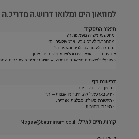
למוזאון הים ומלואו דרוש.ה מדריכ.ה
תיאור התפקיד
מחפש/ת משרה משמעותית?
מתחבר/ת לערכי טבע, ארכיאולוגיה וים?
נהנה/ית לעבוד עם ילדים ומשפחות?
אם ענית כן – מוזיאון הים ומלואו מחפש בדיוק אותך!
הצטרף/י למשפחת מוזיאון הים ומלואו – חוויה חינוכית משמעותית שמח
דרישות סף
• ניסיון בהדרכה – יתרון.
• ידע בארכיאולוגיה, חינוך או אמנות – יתרון.
• תקשורת מעולה, סבלנות ואנרגיה.
• רצינות ומחויבות.
קורות חיים למייל
Nogae@betmiriam.co.il
פרטי התפקיד: