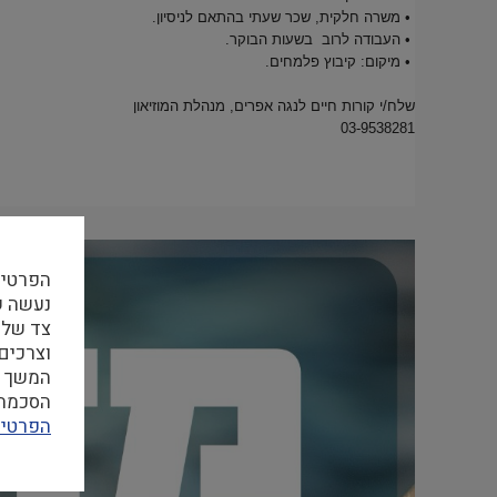
• משרה חלקית, שכר שעתי בהתאם לניסיון.
• העבודה לרוב בשעות הבוקר.
• מיקום: קיבוץ פלמחים.
שלח/י קורות חיים לנגה אפרים, מנהלת המוזיאון
03-9538281
הפרטיו
צד שלי
וצרכים
המשך ה
הסכמה ל
הפרטיו