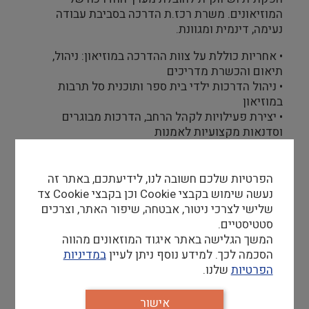
המוזיאונים. משרת רכז.ת הדרכה בסביבת עבודה
נעימה, דינמית ומגוונת.
• אחריות כוללת על צוות ההדרכה במוזיאון: ניהול,
תיאום והכשרת מדריכים
• ניהול הדרכות ילדי בית ספר ותוכנית סל תרבות
במוזיאון
• יצירת פעילויות לקהל הרחב, הדרכות מבוגרים
וסדנאות מקצועיות לאמנות
• ניהול ופיתוח מערך החוגים ופעילות אחר הצהריים של
המוזיאון
• שיווק ביקורי קבוצות וחיזוק הקשר בין הקהילה
הפרטיות שלכם חשובה לנו, לידיעתכם, באתר זה
למוזיאון
נעשה שימוש בקבצי Cookie וכן בקבצי Cookie צד
• ניהול קשר שוטף עם אגפי העירייה השונים, משרד
שלישי לצרכי ניטור, אבטחה, שיפור האתר, וצרכים
החינוך, ומוסדות נוספים
סטטיסטיים.
• תפעול כולל של מערך הזמנת הדרכות
המשך הגלישה באתר איגוד המוזאונים מהווה
• מעורבות בפיתוח תערוכות לילדים
הסכמה לכך. למידע נוסף ניתן לעיין
במדיניות
הפרטיות
שלנו.
דרישות סף
אישור