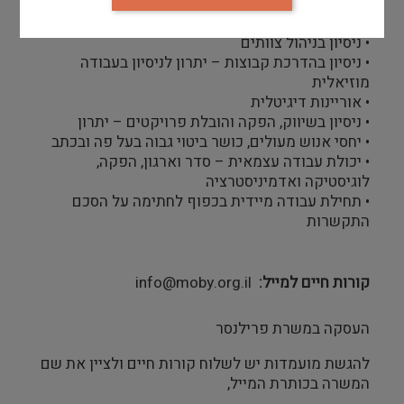
• תואר ראשון רלוונטי לתחום
• ניסיון בניהול צוותים
• ניסיון בהדרכת קבוצות – יתרון לניסיון בעבודה
מוזיאלית
• אוריינות דיגיטלית
• ניסיון בשיווק, הפקה והובלת פרויקטים – יתרון
• יחסי אנוש מעולים, כושר ביטוי גבוה בעל פה ובכתב
• יכולת עבודה עצמאית – סדר וארגון, הפקה,
לוגיסטיקה ואדמיניסטרציה
• תחילת עבודה מיידית בכפוף לחתימה על הסכם
התקשרות
קורות חיים למייל
info@moby.org.il
העסקה במשרת פרילנסר
להגשת מועמדות יש לשלוח קורות חיים ולציין את שם
המשרה בכותרת המייל,