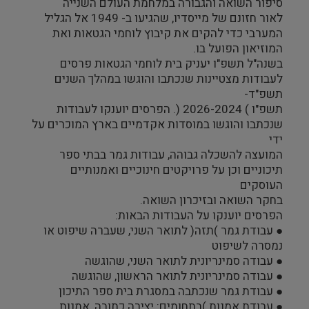
סיפור השואה והגבורה במלחמת העולם השנייה
לאור חזונם של מייסדיו, שהגיעו ב- 1949 אל הגליל
המערבי כדי להקים את קיבוץ לוחמי הגטאות ואת
המוזיאון הפועל בו.
בשנה"ל תשפ"ו יעניק בית לוחמי הגטאות פרסים
לעבודות מצטיינות שנכתבו והוגשו במהלך השנים
תשפ"ד-
תשפ"ו ) 2026-2024 (. הפרסים יוענקו לעבודות
שנכתבו והוגשו במוסדות אקדמיים בארץ המוכרים על
ידי
המועצה להשכלה גבוהה, עבודות גמר בבתי ספר
תיכוניים וכן על פרויקטים חינוכיים ואמנותיים
העוסקים
בחקר השואה ובזיכרון השואה.
הפרסים יוענקו על העבודות הבאות:
● עבודת גמר )תזה( לתואר השני, שעברה שיפוט או
נמסרה לשיפוט
● עבודה סמינריונית לתואר השני, שהוגשה
● עבודה סמינריונית לתואר הראשון, שהוגשה
● עבודת גמר שנכתבה במסגרת בית ספר התיכון
● עבודת אמנות )בתחומים: יצירה כתובה, אמנות