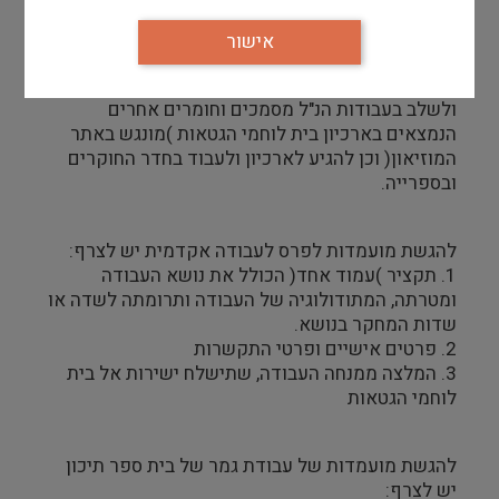
● פרויקט מוזיקלי בנושא מוזיקה מתקופת השואה
ומהקהילות שחרבו במסגרת מלגה ע"ש מרדכי
אישור
)מוטק( גולדהכט.
בית לוחמי הגטאות מעודד את כלל המגישים/ות לחקור
ולשלב בעבודות הנ"ל מסמכים וחומרים אחרים
הנמצאים בארכיון בית לוחמי הגטאות )מונגש באתר
המוזיאון( וכן להגיע לארכיון ולעבוד בחדר החוקרים
ובספרייה.
להגשת מועמדות לפרס לעבודה אקדמית יש לצרף:
1. תקציר )עמוד אחד( הכולל את נושא העבודה
ומטרתה, המתודולוגיה של העבודה ותרומתה לשדה או
שדות המחקר בנושא.
2. פרטים אישיים ופרטי התקשרות
3. המלצה ממנחה העבודה, שתישלח ישירות אל בית
לוחמי הגטאות
להגשת מועמדות של עבודת גמר של בית ספר תיכון
יש לצרף: