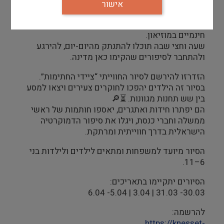
אישור
כולנו בתקופה מאתגרת כל כך. 💙
כאות תודה, אנו מזמינים אתכן, המשפחות, לסיורים
חינמיים במוזיאון.
שעה וחצי שבה תוכלו להתנתק מהיום-יום, להירגע
ולהתחבר לסיפורים שהקימו כאן מדינה.
הזדרזו להירשם לסיור החווייתי “ציידי החתימות”.
בסיור זה הילדים יהפכו לחוקרים צעירים ויצאו למסע
בין שש תחנות מגוונות. ⏳🔎
הם יפתרו חידות ואתגרים, יאספו חותמות של ראשי
ממשלה וחברי כנסת, ויגלו את סיפור הדמוקרטיה
הישראלית בדרך חווייתית ומרתקת.
הסיור מיועד למשפחות ומתאים לילדים ולילדות בני
6–11.
הסיורים יתקיימו בתאריכים:
30.03- 31.03 | 3.04 | 5.04- 6.04
להרשמה:
https://knesset-