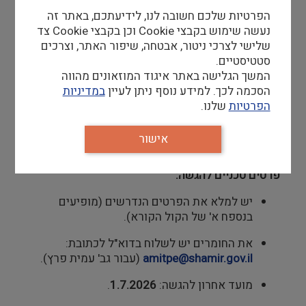
סדנאות ניידות, תערוכות נודדות או פעילויות יצירה
הפרטיות שלכם חשובה לנו, לידיעתכם, באתר זה
למאושפזים ולמשפחותיהם).
נעשה שימוש בקבצי Cookie וכן בקבצי Cookie צד
שלישי לצרכי ניטור, אבטחה, שיפור האתר, וצרכים
תנאי סף מרכזיים:
סטטיסטיים.
המשך הגלישה באתר איגוד המוזאונים מהווה
סטטוס עמותה / מלכ"ר רשום בישראל.
הסכמה לכך. למידע נוסף ניתן לעיין
במדיניות
הפרטיות
שלנו.
אישור ניהול תקין בתוקף.
ניסיון של שנתיים לפחות בפעילות
אישור
קהילתית/חברתית.
פרטים טכניים להגשה:
יש למלא את הפרטים הנדרשים (מופיעים
בנספח א' של הקול הקורא).
את החומרים יש לשלוח בדוא"ל לכתובת:
amitpe@shamir.gov.il
(עבור גב' עמית פרץ).
מועד אחרון להגשה:
1.7.2026
.