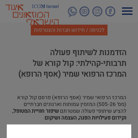
דילוג
לתוכן
העיקרי
לכניסה / חידוש חברות והצטרפות
הזדמנות לשיתוף פעולה
תרבותי-קהילתי: קול קורא של
המרכז הרפואי שמיר (אסף הרופא)
המרכז הרפואי שמיר (אסף הרופא) פרסם קול קורא
(מס' 505-26) המזמין עמותות וארגונים חברתיים
להציע שיתופי פעולה שמטרתם
שיפור חוויית המטופל,
וקידום פעילויות הפגה, העצמה ושיקום
.
זוהי הזדמנות מדהימה עבור מוזיאונים להנגיש תרבות,
אמנות ותוכן ייחודי לתוך כותלי בית החולים (כמו