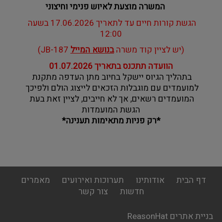
המשרה מוצעת לאיוש פנימי וחיצוני
הגשת קורות חיים עד לתאריך 17.06.2026 בשעה 
12:00
(יש לציין קוד משרה 
בנושא המייל
 JB-187)
הוועדה תתכנס בתאריך 01.07.2026
בתהליך הגיוס יישקל בחיוב מתן העדפה מתקנת 
למועמדים עם מוגבלות הזכאים לייצוג הולם ולפיכך 
המועמדים רשאים, אך לא חייבים, לציין זאת בעת 
הגשת המועמדות
*רק פניות מתאימות תענינה*
footer
דף הבית
אודותינו
תערוכות ואירועים
מאמרים
menu
חדשות
צור קשר
בניית אתרים ReasonHat