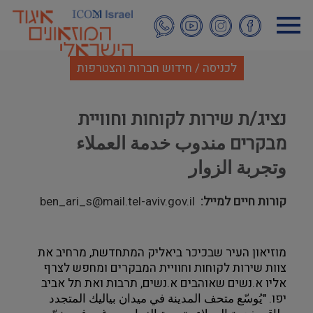
דילוג
לתוכן
העיקרי
לכניסה / חידוש חברות והצטרפות
נציג/ת שירות לקוחות וחוויית
מבקרים مندوب خدمة العملاء
وتجربة الزوار
קורות חיים למייל
ben_ari_s@mail.tel-aviv.gov.il
מוזיאון העיר שבכיכר ביאליק המתחדשת, מרחיב את 
צוות שירות לקוחות וחוויית המבקרים ומחפש לצרף 
אליו א.נשים שאוהבים א.נשים, תרבות ואת תל אביב 
יפו. "يُوسّع متحف المدينة في ميدان بياليك المتجدد 