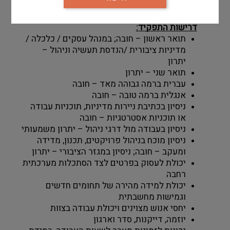
לו.
עדכון וסנכרון שוטף מול צוותי העבודה
דרישות התפקיד:
תואר ראשון – חובה; במנהל עסקים / כלכלה / 
מדיניות ציבורית /הנדסת תעשיה וניהול – 
יתרון 
תואר שני – יתרון 
עברית ברמה גבוהה מאד – חובה 
אנגלית ברמה טובה – חובה 
ניסיון בכתיבת ניירות מדיניות, תוכניות עבודה 
או תוכניות אסטרטגיות – חובה
ניסיון בעבודה מול דרגי ניהול – יתרון משמעותי
ניסיון מוכח בניהול פרויקטים, תכנון, מדידה 
ומעקב – חובה; ניסיון במגזר הציבורי – יתרון 
יכולת לעסוק בפרטים לצד הסתכלות מערכתית 
רחבה
יכולת למידה מהירה של תחומים חדשים 
וגמישות מחשבתית
יחסי אנוש מצוינים ויכולת עבודה בצוות
יוזמה, דייקנות, סדר וארגון