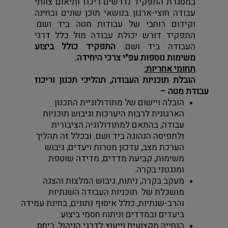
במסגרת התפקיד נדרשים ריכוז ותיאום צוותי 
עבודה חוצי-ארגון בנושאי תוכן שונים ובחינה 
וקידום רוחבי של עבודות מטה ביד ושם. 
התפקיד דורש יכולת עבודה מול כלל דרגי 
העבודה ביד ושם. 
התפקיד כולל ביצוע 
משימות נוספות עפ"י צרכי היחידה.
תחומי אחריות:
הובלת תוכניות העבודה, תהליכי תכנון וריכוז 
עבודת מטה – 
הובלה ויישום של מתודולוגיית התכנון 
הארגונית לרבות היערכות וגיבוש תוכניות 
עבודה, בהתאם למתודולוגיה הציבורית 
ולתפיסה הנהוגה ביד ושם. ובכלל זה תהליך 
הערכת מצב, עדכון מטרות ויעדים, גיבוש 
משימות, קביעת מדדים, מדידה שוטפת 
ומנגנוני בקרה.
מעקב בקרה, ניתוח, גיבוש המלצות והצגה 
מושכלת של  תוכניות העבודה השנתיות 
והרב-שנתיות, כולל איסוף נתונים, בחינת עמידה 
ביעדים ובמדדים וניתוח חסמי ביצוע
הנחייה מקצועית וייעוץ לדרגי הניהול, ביחס 