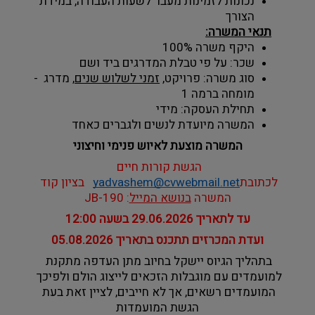
נכונות לזמינות מעבר לשעות העבודה, במידת 
הצורך
תנאי המשרה:
היקף משרה 100% 
שכר: על פי טבלת המדרגים ביד ושם
סוג משרה: פרויקט, 
זמני לשלוש שנים
, מדרג  - 
מומחה ברמה 1
תחילת העסקה: מידי
המשרה מיועדת לנשים ולגברים כאחד
המשרה מוצעת לאיוש פנימי וחיצוני
הגשת קורות חיים 
לכתובת
yadvashem@cvwebmail.net
בציון קוד 
המשרה 
בנושא המייל
: JB-190
עד לתאריך 29.06.2026 בשעה 12:00
ועדת המכרזים תתכנס בתאריך 05.08.2026
בתהליך הגיוס יישקל בחיוב מתן העדפה מתקנת 
למועמדים עם מוגבלות הזכאים לייצוג הולם ולפיכך 
המועמדים רשאים, אך לא חייבים, לציין זאת בעת 
הגשת המועמדות