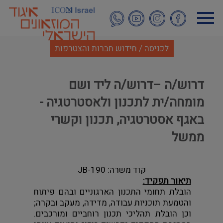
דילוג
לתוכן
העיקרי
לכניסה / חידוש חברות והצטרפות
דרוש/ה –דרוש/ה ליד ושם
מומחה/ית לתכנון ולאסטרטגיה -
באגף אסטרטגיה, תכנון וקשרי
ממשל
קוד משרה: JB-190
תיאור תפקיד:
הובלת תחומי התכנון הארגוניים ובהם פיתוח 
והטמעת תוכניות עבודה, מדידה, מעקב ובקרה; 
וכן הובלת תהליכי תכנון רוחביים ומורכבים. 