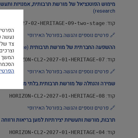
מימוש הפוטנציאל של מורשת תרבותית, אמנויות ותעשיו
research)
קוד:
N-CL2-2027-02-HERITAGE-09-two-stage
הפרטיו
🔗 פרטים נוספים והגשה בפורטל האירופי
צד שלי
ההשפעה החברתית של מורשת תרבותית
(Societal impact of cultural heritage)
וצרכים
המשך ה
קוד:
HORIZON-CL2-2027-01-HERITAGE-07
הסכמה ל
הפרטיו
🔗 פרטים נוספים והגשה בפורטל האירופי
שמירה והנחלה של מורשת תרבותית בלתי מוחשית
(Safeguarding & transmission of intangible cultural heritage)
קוד:
HORIZON-CL2-2027-01-HERITAGE-08
🔗 פרטים נוספים והגשה בפורטל האירופי
תרבות, מורשת ותעשיות יצירתיות למען בריאות ורווחה
ies for health and well-being)
קוד:
HORIZON-CL2-2027-01-HERITAGE-04