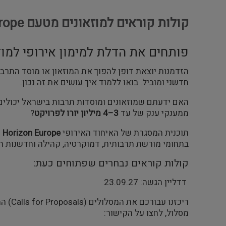
קולות קוראים למוזאונים מטעם Horizon Europe דדליין הגשה: 23.09.27
פותחים את הדלת למימון אירופי למוז
הזדמנות יוצאת דופן להפוך את המוזאון או מוסד התר
חדשני ומוביל. בואו ללמוד איך עושים את זה נכון.
האם ידעתם שמוזאונים ומוסדות תרבות בישראל יכולים 
ממענקי ענק של עד
3–4 מיליון יורו לפרויקט
?
תוכנית המסגרת של האיחוד האירופי
Horizon Europe
מ
בתחומי מורשת תרבותית, דמוקרטיה, קהילה וחדשנות חב
קולות קוראים נבחרים שפתוחים כעת:
דדליין הגשה: 23.09.27
ריכזנו 
מסלול, לחצו על הקישור: