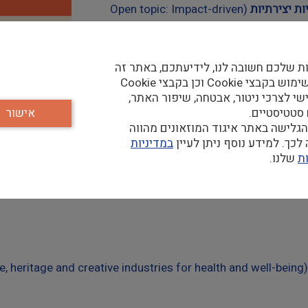
ת יצירתיות
(Open topic: Impact-driven
HORIZO
ת שלכם חשובה לנו, לידיעתכם, באתר זה
נעשה שימוש בקבצי Cookie וכן בקבצי Cookie
שי לצרכי ניטור, אבטחה, שיפור האתר,
 סטטיסטיים.
אישור
גלישה באתר איגוד המוזאונים מהווה
כך. למידע נוסף ניתן לעיין
במדיניות
ת
שלנו.
(Culture, heritage and creative industr