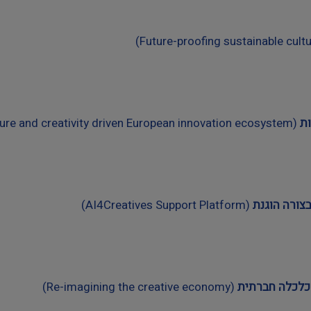
ת
(Towards a consolidated culture and creativity driven European innovation ecosystem)
(AI4Creatives Support Platform)
לכלכלה חברתית
(Re-imagining the creative economy)