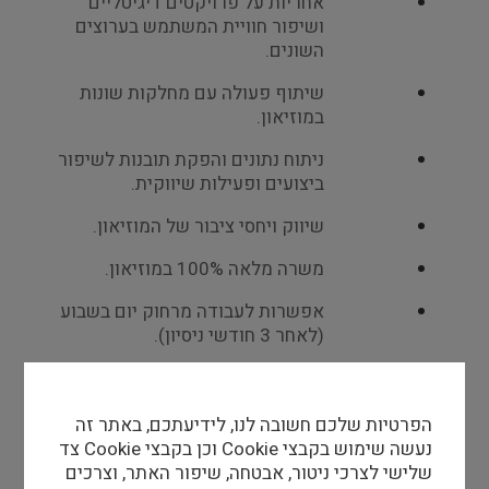
אחריות על פרויקטים דיגיטליים
ושיפור חוויית המשתמש בערוצים
השונים.
שיתוף פעולה עם מחלקות שונות
במוזיאון.
ניתוח נתונים והפקת תובנות לשיפור
ביצועים ופעילות שיווקית.
שיווק ויחסי ציבור של המוזיאון.
משרה מלאה 100% במוזיאון.
אפשרות לעבודה מרחוק יום בשבוע
(לאחר 3 חודשי ניסיון).
כפיפות: מנהלת אגף השיווק
והאסטרטגיה של המוזיאון.
הפרטיות שלכם חשובה לנו, לידיעתכם, באתר זה
דרישות התפקיד:
נעשה שימוש בקבצי Cookie וכן בקבצי Cookie צד
שלישי לצרכי ניטור, אבטחה, שיפור האתר, וצרכים