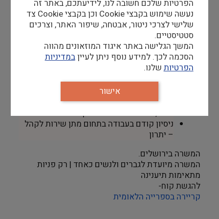
הפרטיות שלכם חשובה לנו, לידיעתכם, באתר זה
סריקה ובצילום
נעשה שימוש בקבצי Cookie וכן בקבצי Cookie צד
שלישי לצרכי ניטור, אבטחה, שיפור האתר, וצרכים
דרישות
:
סטטיסטיים.
המשך הגלישה באתר איגוד המוזאונים מהווה
סטודנט/ סטודנטית לתואר ראשון או שני. יתרון
הסכמה לכך. למידע נוסף ניתן לעיין
במדיניות
להשכלה מתחום מדעי הרוח / ספרנות
.
הפרטיות
שלנו.
זמינות ל-3 משמרות שבועיות לפחות. עבודה
בימי שישי לסירוגין
.
אישור
היקף משרה חודשי: 92 שעות ומעלה
.
שפות: עברית ברמת שפת אם, אנגלית ברמה
טובה, שפות נוספות – יתרון
ניסיון קודם בעבודה בתחום מתן שירות לקהל
– יתרון
המשרה בירושלים
.
המשרה מיועדת לגברים ולנשים כאחד | רק פניות
מתאימות תיענינה
להגשת קוח-
קריירה בספרייה הלאומית