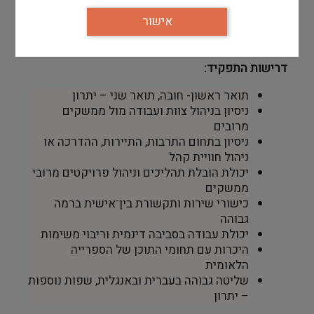
יצירת שיתופי פעולה עם ארגונים וגופים
אישור
המפעילים תכניות משיקות בתחומי התרבות,
החינוך והתיירות
.
דרישות התפקיד
:
תואר ראשון- חובה, תואר שני – יתרון
ניסיון בניהול צוות ועבודה מול ממשקים
מרובים
ניסיון בתחום התרבות, התיירות, ההדרכה או
ניהול חוויית קהל
יכולת הובלת תהליכים וניהול פרויקטים מרובי
ממשקים
כישורי שירות ותקשורת בין־אישית ברמה
גבוהה
יכולת עבודה בסביבה דינמית וריבוי משימות
היכרות עם תחומי התוכן של הספרייה
הלאומית
שליטה גבוהה בעברית ובאנגלית, שפות נוספות
– יתרון