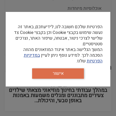
אוכלוסיות מיוחדות
ראיונות עם אנשי חינוך
הפרטיות שלכם חשובה לנו, לידיעתכם, באתר זה
מיומנו של מדריך
נעשה שימוש בקבצי Cookie וכן בקבצי Cookie צד
שלישי לצרכי ניטור, אבטחה, שיפור האתר, וצרכים
בימת דיון בלוג
סטטיסטיים.
Expand
המשך הגלישה באתר איגוד המוזאונים מהווה
Secondary
הסכמה לכך. למידע נוסף ניתן לעיין
במדיניות
Navigation
הפרטיות
שלנו.
Menu
משתפים מהשטח
אישור
התבוננות יוצרת- לא מסר אלא משמעות/ נטע
גרבר דר
במהלך עבודתי בחינוך מוזיאוני מצאתי שילדים
צעירים מתבוננים ומגלים משמעות באמנות
באופן טבעי, והיכולת…