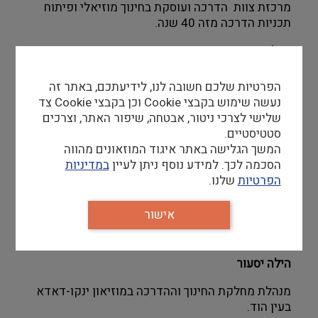
מרכזת צוות
הדרכה ועוסקת בחינוך מוזיאלי ופיתוח
תכניות הדרכה מזה 40 שנה.
בעלת תואר שני באמנות עכשווית ותעודת הוראה
בתולדות האמנות.
הפרטיות שלכם חשובה לנו, לידיעתכם, באתר זה
נעשה שימוש בקבצי Cookie וכן בקבצי Cookie צד
שלישי לצרכי ניטור, אבטחה, שיפור האתר, וצרכים
רעות פרסטר
סטטיסטיים.
המשך הגלישה באתר איגוד המוזאונים מהווה
אמנית, אוצרת, מנהלת מחלקות החינוך במוזיאון פתח
הסכמה לכך. למידע נוסף ניתן לעיין
במדיניות
תקוה לאמנות ובמוזיאון ראשונים לתולדות פתח תקוה.
הפרטיות
שלנו.
בעלת תואר שני
באוריינות חזותית ותואר
ראשון באמנות וחינוך לאמנות
אישור
הילה יסעור
מנהלת מחלקת החינוך וההדרכה במוזיאון ינקו-דאדא
בעין הוד.