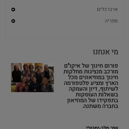
ארגז כלים
Expand
ספריה
Secondary
Navigation
Expand
Secondary
Menu
Navigation
Menu
מי אנחנו
פורום חינוך של איקו"ם
מורכב מנציגות מחלקות
חינוך במוזיאונים מכל
הארץ ומציע פלטפורמה
לשיתוף, דיון והעמקה
בשאלות העוסקות
בתפקידו של המוזיאון
בחברה משתנה.
שיר מלר-ימגוצ'י