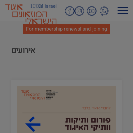
Skip
to
main
content
For membership renewal and joining
אירועים