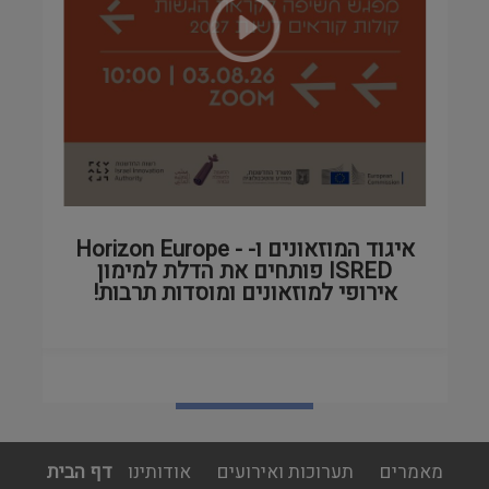
איגוד המוזאונים ו- Horizon Europe -
ISRED פותחים את הדלת למימון
אירופי למוזאונים ומוסדות תרבות!
לכל הסרטונים
footer
מאמרים
תערוכות ואירועים
אודותינו
דף הבית