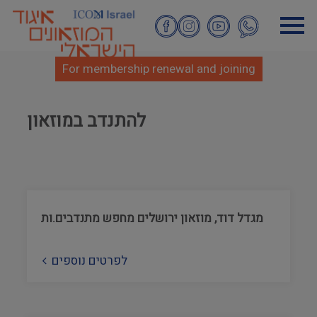
Skip
to
main
content
For membership renewal and joining
להתנדב במוזאון
מגדל דוד, מוזאון ירושלים מחפש מתנדבים.ות
לפרטים נוספים