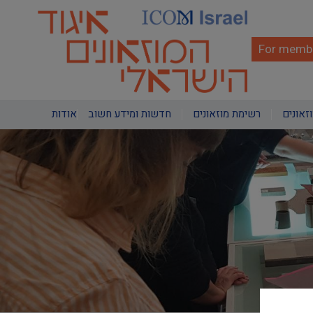
Skip
to
main
content
For membe
Main
וזאונים
רשימת מוזאונים
חדשות ומידע חשוב
אודות
navigation