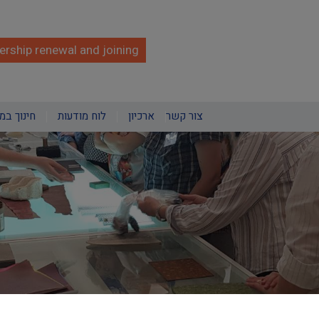
rship renewal and joining
צור קשר
ארכיון
לוח מודעות
חינוך במ