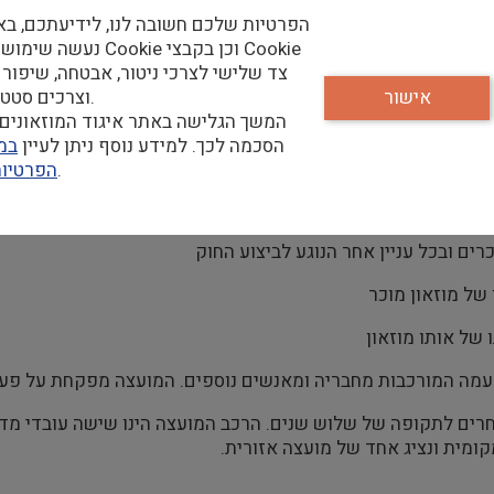
הפרטיות שלכם חשובה לנו, לידיעתכם, בא
נעשה שימוש בקבצי Cookie וכן
צד שלישי לצרכי ניטור, אבטחה, שיפור 
אישור
וצרכים סטטיסטיים.
המשך הגלישה באתר איגוד המוזאונים 
זאונים תשמ"ג (1983).
הסכמה לכך. למידע נוסף ניתן לעיין
במד
שלנו.
הפרטיו
ם ובכל עניין אחר הנוגע לביצוע החוק
של מוזאון מוכר
 של אותו מוזאון
עמה המורכבות מחבריה ומאנשים נוספים. המועצה מפקחת על פעיל
בחרים לתקופה של שלוש שנים. הרכב המועצה הינו שישה עובדי מד
מקומית ונציג אחד של מועצה אזורית.