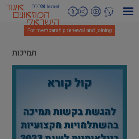
Skip
to
main
content
For membership renewal and joining
תמיכות