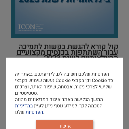
קול קורא להגשת בקשות לתמיכה
עבור השתתפות בכנסים מקצועיים
הבינלאומיים לשנת 2023
איגוד המוזאונים ואיקו"ם ישראל שמח לעדכן את
הפרטיות שלכם חשובה לנו, לידיעתכם, באתר זה
חברות וחברי האיגוד על פתיחת הרישום לבקשות
נעשה שימוש בקבצי Cookie וכן בקבצי Cookie צד
תמיכה בהשתלמות מקצועית לשנת 2023.
שלישי לצרכי ניטור, אבטחה, שיפור האתר, וצרכים
סטטיסטיים.
האיגוד מקצה לחברות וחברי האיגוד תמיכה
המשך הגלישה באתר איגוד המוזאונים מהווה
להשתתפות בכנסים מקצועיים, בתמורה לייצוג הולם
הסכמה לכך. למידע נוסף ניתן לעיין
במדיניות
של האיגוד ומטרותיו בכנסים אלו, וכן, תיעוד ודיווח
שלנו.
הפרטיות
מלא עם תום ההשתלמות.
רק חברות וחברי איגוד שהינם חברי איגוד ואיקו"ם
אישור