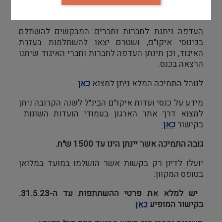
ישראל שלוש שנים רצופות זכאים להגיש בקשה
לתמיכה בהשתלמות מקצועית.
העדפה ניתנת לחברות וחברים המבקשים להשתלם
בכינוסי איקו"ם, ושטרם יצאו להשתלמות בעזרת
האיגוד, וכן תינתן העדפה לחברות וחברי האיגוד שיתנו
הרצאה בכנס.
לנוהל התמיכה המלא ניתן למצוא
כאן
מידע על כנסי ועדות איקו"ם הבינ"ל לשנה הקרובה ניתן
למצוא דרך אתר הארגון בעמודי הועדות השונות
בקישור
כאן
גובה התמיכה אשר יינתן הינו עד 1500 ש"ח.
יועלו לדיון רק בקשות אשר הושלמו במועד במלואן
בטופס המקוון.
יש למלא את פרטי ההשתתפות עד ה-31.5.23.
בקישור המופיע
כאן