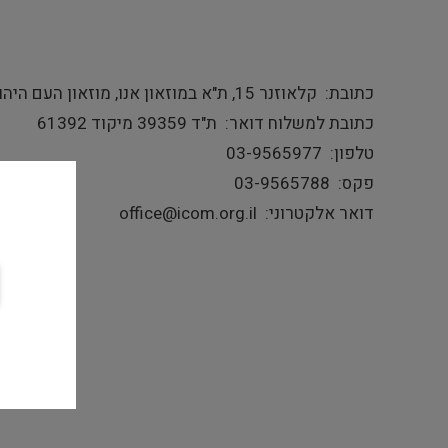
כתובת
קלאוזנר 15, ת"א במוזאון אנו, מוזאון העם היהודי
כתובת למשלוח דואר
ת"ד 39359 מיקוד 61392
טלפון
03-9565977
פקס
03-9565788
דואר אלקטרוני
office@icom.org.il