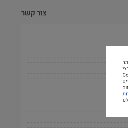
צור קשר
תר
קבצי
 אבטחה, שיפור
וה
ות