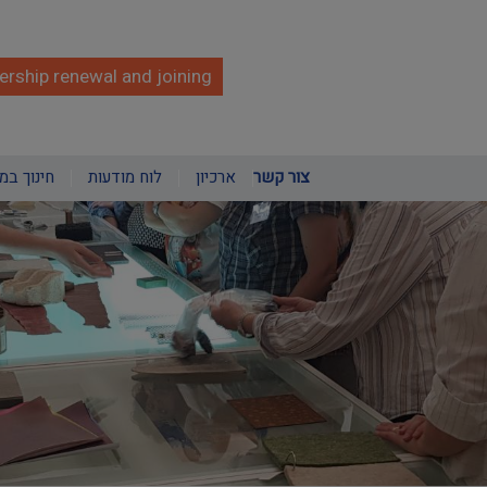
rship renewal and joining
צור קשר
ארכיון
לוח מודעות
חינוך במ