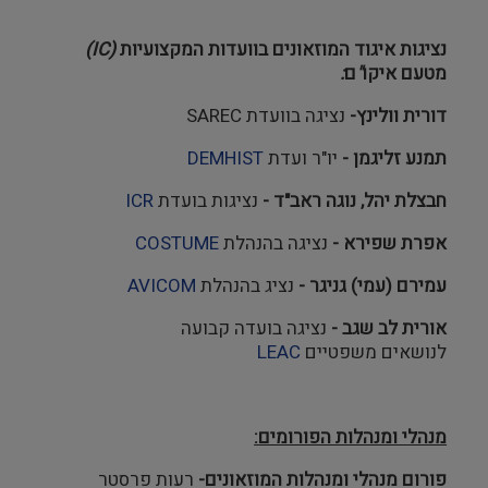
נציגות איגוד
המוזאונים
בוועדות
המקצועיות
(IC)
מטעם
איקו
"
ם
:
דורית וולינץ-
נציגה בוועדת SAREC
תמנע זליגמן -
יו"ר ועדת
DEMHIST
חבצלת יהל, נוגה ראב"ד -
נציגות בועדת
ICR
אפרת שפירא -
נציגה בהנהלת
STUME
CO
עמירם (עמי) גניגר -
נציג בהנהלת
AVICOM
אורית לב שגב -
נציגה בועדה קבועה
לנושאים משפטיים
LEAC
מנהלי ומנהלות הפורומים:
פורום מנהלי ומנהלות המוזאונים-
רעות פרסטר