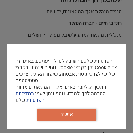
יפעת בכרך רון - חברת הנהלה
סגנית מנהלת אגף המוזאונים, יד ושם
רוני בן חיים - חברת הנהלה
מנכ"לית מוזאון המדע ע"ש בלומפילד ירושלים
אורה פיקל צברי - חברת הנהלה
מנהלת מוזאון חצר הישוב הישוב הישן
הפרטיות שלכם חשובה לנו, לידיעתכם, באתר זה
נעשה שימוש בקבצי Cookie וכן בקבצי Cookie צד
רחל בונפיל - חברת הנהלה
שלישי לצרכי ניטור, אבטחה, שיפור האתר, וצרכים
סטטיסטיים.
אוצרת, מוזאון ארץ ישראל
המשך הגלישה באתר איגוד המוזאונים מהווה
יעל אשל - חברת הנהלה
הסכמה לכך. למידע נוסף ניתן לעיין
במדיניות
שלנו.
הפרטיות
אוצרת המחלקה לאפריקה ואוקיאניה
, מוזאון ישראל,
ירושלים
אישור
אירנה בוט שצ'רב - חברת הנהלה