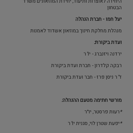
היחידה לאוצרות ותיעוד, יחידת המוזאונים משרד
הבטחון
יעל חמו - חברת הנהלה
מנהלת מחלקת חינוך במוזאון אשדוד לאמנות
ועדת
ביקורת
:
ירדנה
ויזנברג
-
יו
"
ר
רבקה קלדרון
-
חברת ועדת ביקורת
ד
"
ר
ניסן
פרז
-
חבר ועדת ביקורת
מורשי
חתימה
מטעם
ההנהלה
:
*
רעות פרסטר, יו"ר
*
יפעת שטרן לוי
,
סגנית
יו
"
ר