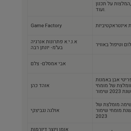
ת על תכנון merchandizing
ועוד.
Game Factory
א.נ.י.א פתרונות אנרגיה
בע"מ- יונתן רבה
אבי אמסלם- צלם
ריטי אבן באמנות
ומלצת של מומחי
אוהד כהן
ת 2023
שימה מומלצת של
מומחי שימור‎‎ של משרד התרבות לשנת
אולגה נגביצקי
2023
אומן ויוצר דיורמות