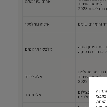
אחים עיני בע"מ
ל מומחי שימור‎‎
ת לשנת 2023
יר וחומרים שונים
איליה גומלסקי
בית. תינתן הנחה
אלביאן תרגומים
ה ברשימה מומלצת
של מומחי שימור‎‎ של משרד התרבות לשנת
אלה ליבוב
2023
תר זה
י, מומחה בצילום
אלי פוזנר
 בקבצי Cookie
 הצבה, וקטלוגים
האתר,