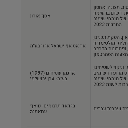
ב, תצוגה ואחסון
שת רשום ברשימה
אסף אורון
מומחי שימור‎‎ של משרד
התרבות 2023
און, הפקת תכנים,
לית ומולטימדיה
אר אס אף ישראל אי וי בע"מ
 ופתרונות הדרכה
 וניקוי לשטיחים,
וט מרופד רשומים
ארגמן שטיחים (1987)
מומחי שימור‎‎ של
בע"מ- ערן ירושלמי
בגדאד תרגומים- נוואף
ית וערבית עברית
עתאמנה