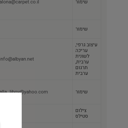
שימור
alona@carpet.co.il
שימור
עיצוב גרפי,
עריכה
לשונית
info@albyan.net
ערבית,
תרגום
ערבית
שימור
alla_libov@yahoo.com
צילום
סטילס