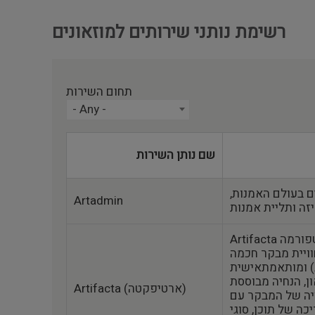
רשימת נותני שירותים למוזאונים
תחום השירות
- Any -
שם נותן השירות
ים בעולם האמנות,
Artadmin
Artifacta מספקת למוזאונים פלטפורמה
ויית מבקר חכמה
ומותאמתאישית (כולל ניווט מדויק במרחב
נחיה מבוססת AR, צ'אטבוט AI),
Artifacta (ארטיפקטה)
יה של המבקר עם
כה של תוכן, סוגי