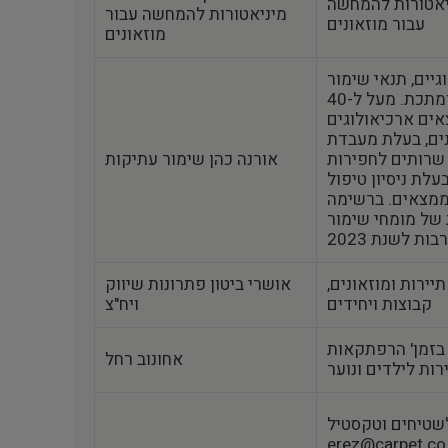
ניאטורות להמחשה
מיניאטורות להמחשה עבור
עבור מוזאונים
מוזאונים
גיים, תנאי שימור
מוזאליים, עבודות עץ ומתכת. מעל ל-40
ים ארכיאולוגים
ים, בעלת מעבדת
שרותים לחפירות
אורנה כהן שימור עתיקות
בעלת ניסיון טיפול
וממצאים. ברשימה
מומחי שימור‎‎ של משרד
ות לשנת 2023
יירות ומוזאונים,
אושרי ביטון פתרונות שיווק
קבוצות ויחידים
ויח"צ
בזמן' הרפתקאות
אחונוב רחל
שטיחים וטקסטיל
erez@carpet.co.