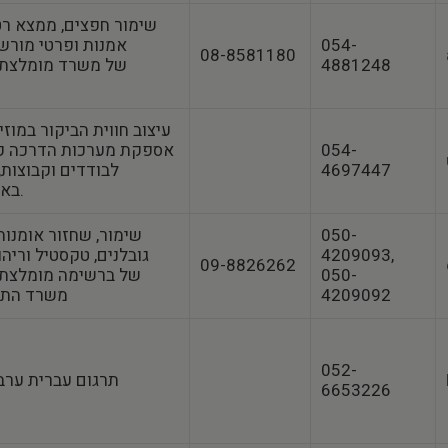
שימור חפצים, ממצא רטו
054-
אמנות ופרטי מור
08-8581180
4881248
מומלצת של 
עיצוב חווית הביקור במוזי
054-
אספקת מערכות הדרכה קו
4697447
לבודדים וקבוצות,
באמצעות הסמרטפון.
050-
שימור, שחזור אומנותי
4209093,
גובלנים, טקסטיל וריה
09-8826262
050-
ברשימה מומלצת של 
4209092
משרד התרבות לשנת 2023
052-
תרגום עברית ערב
6653226