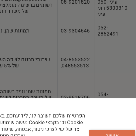
עיני 050-
08-9201820
רשומים ברשימה מומלצת ש
5300310 רוני
של משרד התרבו
עיני
052-
03-9304646
תמונות שמן, ני
2862491
04-8553522
שירותי תרגום לשפה הער
,048553513
של 5% על עבודות גרפיקה
תמונות שמן ונייר רשומ
054-
03-9618706
5793445
הפרטיות שלכם חשובה לנו, לידיעתכם, בא
צלם סטילס מוזיאל
0529409502⁩
נעשה שימוש בקבצי Cookie וכן
תערוכות
צד שלישי לצרכי ניטור, אבטחה, שיפור 
אישור
וצרכים סטטיסטיים.