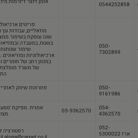
אומן ויוצר דיורמות מי
0544252858
פריטים ארכיאולו
שנה עוסקת בשימור ממצא
בשטח, במעבדה ובמוזיאונ
050-
שימור שנותנת 
7302899
ארכיאולוגיות ומוזיאונים. 
במגוון רחב של חומרים 
מומלצת של 
התרב
050-
פתרונות שיווק לאתרי ת
9161986
054-
אמנית. מפיקת 'מסע 
03-9362570
4362570
מצוירות לילדים ונוער.
052-
רסטורציה ל
5300022 ארז
il alona@carpet.co.il