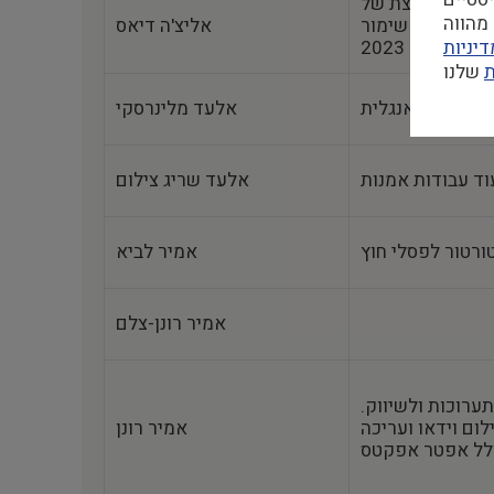
שימה מומלצת של
מהווה
מומחי שימור‎‎ של משרד התרבות לשנת
אליצ'ה דיאס
יניות
2023
ת
אלעד מלינרסקי
וד עבודות אמנות
אלעד שריג צילום
ורטור לפסלי חוץ
אמיר לביא
אמיר רונן-צלם
תערוכות ולשיווק.
ום וידאו ועריכה
אמיר רונן