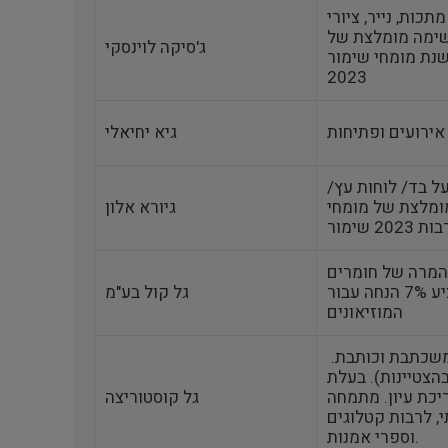
תכות, נייר, ציורי
שימה מומלצת של
ג'סיקה לוינסקי
מומחי שימור‎‎ של משרד התרבות לשנת
2023
אירועים ופתיחות
גיא יחיאלי
על בד/ לוחות עץ/
ומלצת של מומחי
גיורא אלון
והמרה של חומרים
אודיוויזואליים. מציע 7% הנחה עבור
גל קול בע"מ
המוזיאונים
עורכת לשון, עורכת תוכן, משכתבת וכותבת.
בהצטיינות). בעלת
 שנה בעריכת עיון. מתמחה
גל קוסטוריצה
, לרבות קטלוגים
וספרי אמנות.