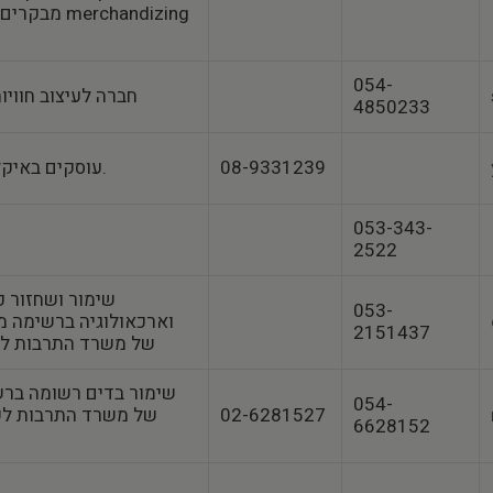
מבקרים,המלצו
054-
חברה לעיצוב חוויות אינטראקטיביות
4850233
08-9331239
עוסקים באיקלום וטיפול באוויר.
053-343-
2522⁩
שימור ושחזור פ
053-
וארכאולוגיה ברשימה מ
2151437
שימור‎‎ של משרד התרבות לשנ
שימור בדים רשומה בר
054-
02-6281527
6628152