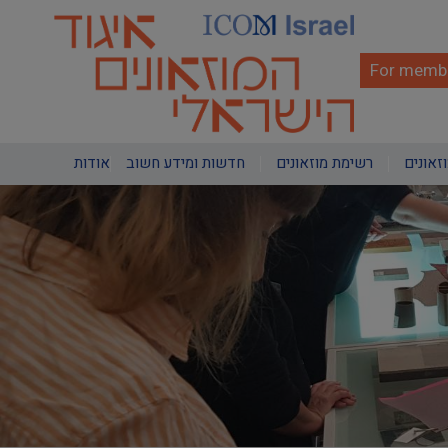
Skip
to
main
content
For membe
Main
וזאונים
רשימת מוזאונים
חדשות ומידע חשוב
אודות
navigation