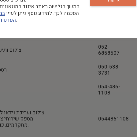
שימור עץ והזהבה בר
054-
המשך הגלישה באתר איגוד המוזאונים 
02-6726679
7939577
הסכמה לכך. למידע נוסף ניתן לעיין
במד
שלנו.
הפרטיו
0525443322
מתרגם אנגלית-עברית-אנגלית
052-
צילום ותיע
6858507
050-538-
רסט
3731
054-486-
1108
צילום ועריכת וידאו ל
0544861108
מספק שירותי ציל
מתקדמים, כולל אפטר אפקטס.