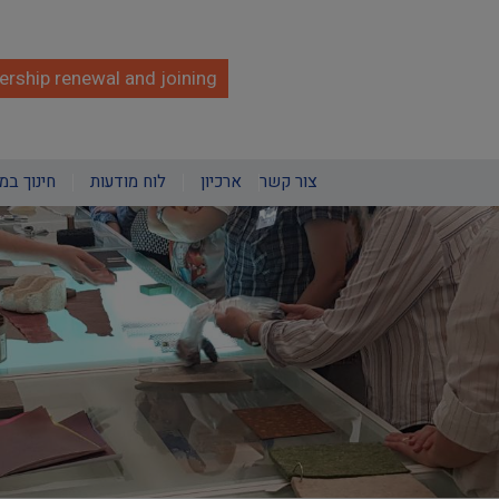
rship renewal and joining
צור קשר
ארכיון
לוח מודעות
חינוך במ