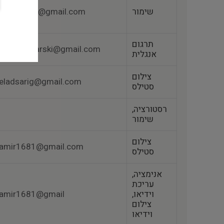
שימור
studio.oro@gmail.com
תרגום
Elad.mlynarski@gmail.com
אנגלית
צילום
eladsarig@gmail.com
סטילס
רסטורציה,
שימור
צילום
amir1681@gmail.com
סטילס
אנימציה,
עריכת
וידיאו,
amir1681@gmail
צילום
וידיאו